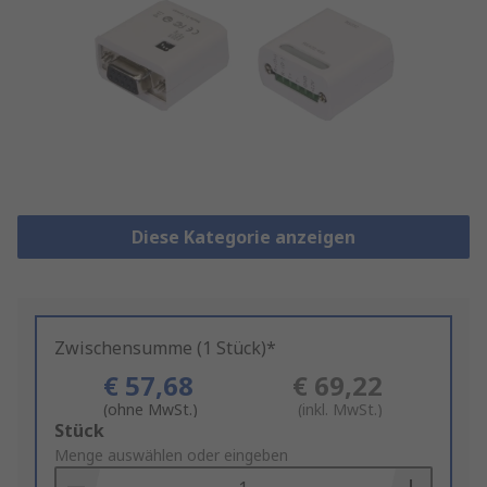
Diese Kategorie anzeigen
Zwischensumme (1 Stück)*
€ 57,68
€ 69,22
(ohne MwSt.)
(inkl. MwSt.)
Add
Stück
to
Menge auswählen oder eingeben
Basket