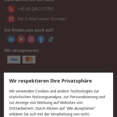
+43 (0) 2852 53765
Per E-Mail unter Kontakt
Sie finden uns auch auf:
Wir akzeptieren:
Service
Wir respektieren Ihre Privatsphäre
Value Added Services
Lieferlösungen
Wir verwenden Cookies und andere Technologien zur
Rücksendung/Entsorgung
Kontakt
statistischen Nutzungsanalyse, zur Personalisierung und
Hilfe
zur Anzeige von Werbung auf Websites von
Drittanbietern. Durch Klicken auf "Alle akzeptieren"
Rechtliches
erklären Sie sich mit der Verarbeitung von nicht-