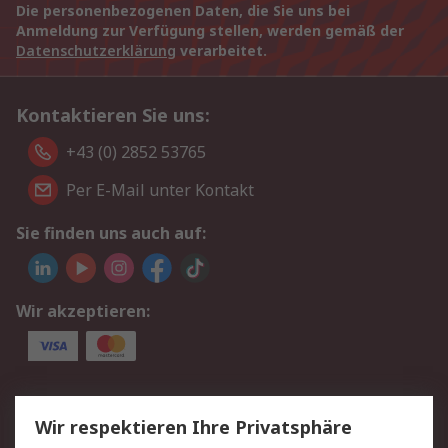
Die personenbezogenen Daten, die Sie uns bei
Anmeldung zur Verfügung stellen, werden gemäß der
Datenschutzerklärung
verarbeitet.
Kontaktieren Sie uns:
+43 (0) 2852 53765
Per E-Mail unter Kontakt
Sie finden uns auch auf:
Wir akzeptieren:
Service
Wir respektieren Ihre Privatsphäre
Value Added Services
Lieferlösungen