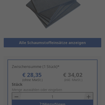
Alle Schaumstoffeinsätze anzeigen
Zwischensumme (1 Stück)*
€ 28,35
€ 34,02
(ohne MwSt.)
(inkl. MwSt.)
Add
Stück
to
Menge auswählen oder eingeben
Basket
Hinzufügen