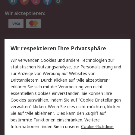
Wir akzeptieren:
Service
Wir respektieren Ihre Privatsphäre
Value Added Services
Lieferlösungen
Wir verwenden Cookies und andere Technologien zur
Rücksendung/Entsorgung
Kontakt
statistischen Nutzungsanalyse, zur Personalisierung und
Hilfe
zur Anzeige von Werbung auf Websites von
Drittanbietern. Durch Klicken auf "Alle akzeptieren"
Rechtliches
erklären Sie sich mit der Verarbeitung von nicht-
essentiellen Cookies einverstanden. Sie können Ihre
RS Verkaufs- und
Datenschutz
Cookies auswählen, indem Sie auf "Cookie Einstellungen
Lieferbedingungen
verwalten" klicken. Wenn Sie dies nicht möchten, klicken
Cookie-Richtlinie
Zahlungsbedingungen
Sie auf "Alle ablehnen". Dies kann den Zugriff auf
Impressum
Webseite Konditionen
bestimmte Funktionen einschränken. Weitere
Informationen finden Sie in unserer
Cookie-Richtlinie
.