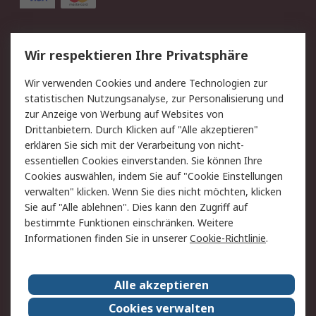
Service
Wir respektieren Ihre Privatsphäre
Value Added Services
Lieferlösungen
Wir verwenden Cookies und andere Technologien zur
Rücksendung/Entsorgung
Kontakt
statistischen Nutzungsanalyse, zur Personalisierung und
Hilfe
zur Anzeige von Werbung auf Websites von
Drittanbietern. Durch Klicken auf "Alle akzeptieren"
Rechtliches
erklären Sie sich mit der Verarbeitung von nicht-
essentiellen Cookies einverstanden. Sie können Ihre
RS Verkaufs- und
Datenschutz
Cookies auswählen, indem Sie auf "Cookie Einstellungen
Lieferbedingungen
verwalten" klicken. Wenn Sie dies nicht möchten, klicken
Cookie-Richtlinie
Zahlungsbedingungen
Sie auf "Alle ablehnen". Dies kann den Zugriff auf
Impressum
Webseite Konditionen
bestimmte Funktionen einschränken. Weitere
Informationen finden Sie in unserer
Cookie-Richtlinie
.
Über RS
Alle akzeptieren
Unternehmen
RS weltweit
Karriere bei RS
Nachhaltigkeit
Cookies verwalten