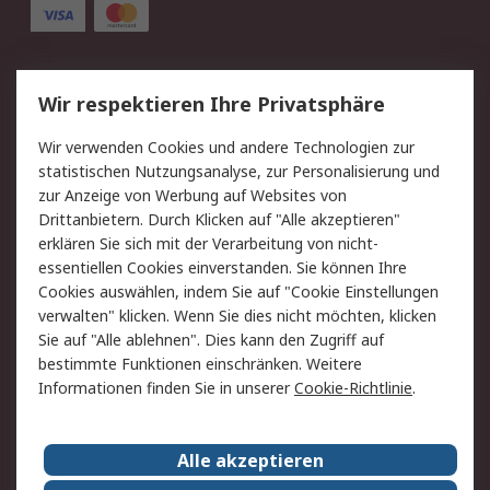
Service
Wir respektieren Ihre Privatsphäre
Value Added Services
Lieferlösungen
Wir verwenden Cookies und andere Technologien zur
Rücksendung/Entsorgung
Kontakt
statistischen Nutzungsanalyse, zur Personalisierung und
Hilfe
zur Anzeige von Werbung auf Websites von
Drittanbietern. Durch Klicken auf "Alle akzeptieren"
Rechtliches
erklären Sie sich mit der Verarbeitung von nicht-
essentiellen Cookies einverstanden. Sie können Ihre
RS Verkaufs- und
Datenschutz
Cookies auswählen, indem Sie auf "Cookie Einstellungen
Lieferbedingungen
verwalten" klicken. Wenn Sie dies nicht möchten, klicken
Cookie-Richtlinie
Zahlungsbedingungen
Sie auf "Alle ablehnen". Dies kann den Zugriff auf
Impressum
Webseite Konditionen
bestimmte Funktionen einschränken. Weitere
Informationen finden Sie in unserer
Cookie-Richtlinie
.
Über RS
Alle akzeptieren
Unternehmen
RS weltweit