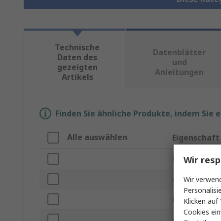
Technische
Datenblätter
Daten des
und
gezeigten
Anleitungen
Artikels
Finden Sie ähnliche Produkte, indem Sie 
Alle auswählen
Eigenschaft
Wir resp
Marke
Anschlusstyp A
Wir verwend
Personalisi
Produkt Typ
Klicken auf 
Cookies ein
Anschlusstyp B