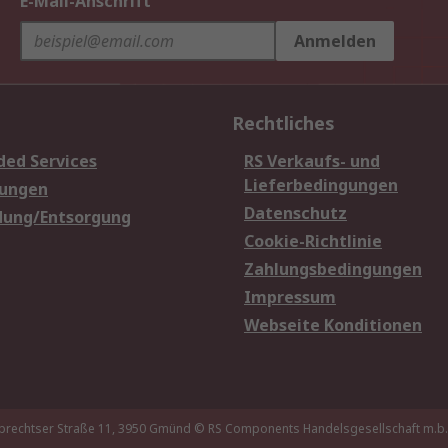
E-Mail-Anschrift
Anmelden
Rechtliches
ded Services
RS Verkaufs- und
Lieferbedingungen
sungen
Datenschutz
dung/Entsorgung
Cookie-Richtlinie
Zahlungsbedingungen
Impressum
Webseite Konditionen
brechtser Straße 11, 3950 Gmünd
© RS Components Handelsgesellschaft m.b.