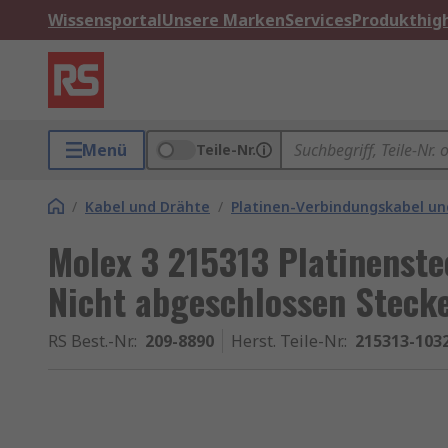
Wissensportal
Unsere Marken
Services
Produkthigh
Menü
Teile-Nr.
/
Kabel und Drähte
/
Platinen-Verbindungskabel un
Molex 3 215313 Platinenste
Nicht abgeschlossen Steck
RS Best.-Nr.
:
209-8890
Herst. Teile-Nr.
:
215313-103