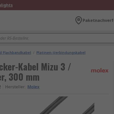
lights
Paketnachverf
d Flachbandkabel
/
Platinen-Verbindungskabel
cker-Kabel Mizu 3 /
er, 300 mm
2
Hersteller
:
Molex