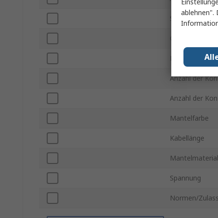
Einstellung
ablehnen". 
Serie
Information
Gender Steckve
All
Reihenanzahl A
Anzahl der Kon
Anzahl der Kon
Mantelfarbe
Kabellänge
Mantelmateria
Spannung
Normen/Zulas