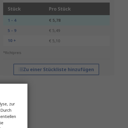
Stück
Pro Stück
1 - 4
€ 5,78
5 - 9
€ 5,49
10 +
€ 5,10
*Richtpreis
Zu einer Stückliste hinzufügen
yse, zur
 Durch
entiellen
ie