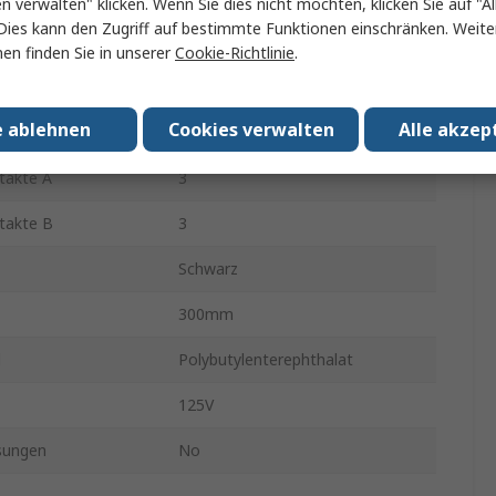
en verwalten" klicken. Wenn Sie dies nicht möchten, klicken Sie auf "Al
Dies kann den Zugriff auf bestimmte Funktionen einschränken. Weite
215313
en finden Sie in unserer
Cookie-Richtlinie
.
rbinders A
Stecker
e ablehnen
Cookies verwalten
Alle akzep
1
takte A
3
takte B
3
Schwarz
300mm
l
Polybutylenterephthalat
125V
sungen
No