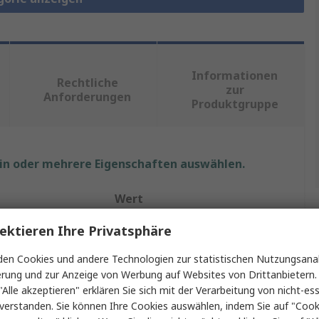
Informationen
Rechtliche
zur
Anforderungen
Produktgruppe
ein oder mehrere Eigenschaften auswählen.
Wert
ektieren Ihre Privatsphäre
Molex
Mizu
en Cookies und andere Technologien zur statistischen Nutzungsanal
erung und zur Anzeige von Werbung auf Websites von Drittanbietern.
Platinenstecker-Kabel
"Alle akzeptieren" erklären Sie sich mit der Verarbeitung von nicht-ess
verstanden. Sie können Ihre Cookies auswählen, indem Sie auf "Cook
Nicht abgeschlossen