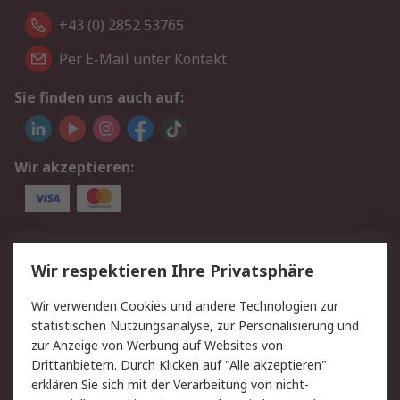
+43 (0) 2852 53765
Per E-Mail unter Kontakt
Sie finden uns auch auf:
Wir akzeptieren:
Service
Wir respektieren Ihre Privatsphäre
Value Added Services
Lieferlösungen
Wir verwenden Cookies und andere Technologien zur
Rücksendung/Entsorgung
Kontakt
statistischen Nutzungsanalyse, zur Personalisierung und
Hilfe
zur Anzeige von Werbung auf Websites von
Drittanbietern. Durch Klicken auf "Alle akzeptieren"
Rechtliches
erklären Sie sich mit der Verarbeitung von nicht-