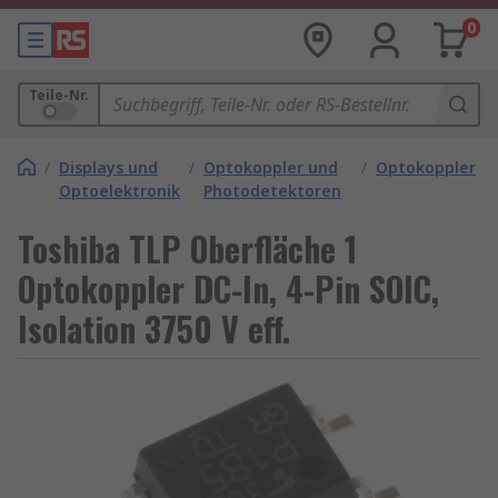
0
Teile-Nr.
/
Displays und
/
Optokoppler und
/
Optokoppler
Optoelektronik
Photodetektoren
Toshiba TLP Oberfläche 1
Optokoppler DC-In, 4-Pin SOIC,
Isolation 3750 V eff.