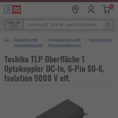
0
Teile-Nr.
/
Displays und
/
Optokoppler und
/
Optokoppler
Optoelektronik
Photodetektoren
Toshiba TLP Oberfläche 1
Optokoppler DC-In, 6-Pin SO-6,
Isolation 5000 V eff.