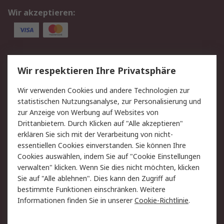
Wir akzeptieren:
Service
Wir respektieren Ihre Privatsphäre
Value Added Services
Lieferlösungen
Wir verwenden Cookies und andere Technologien zur
Rücksendung/Entsorgung
Kontakt
statistischen Nutzungsanalyse, zur Personalisierung und
Hilfe
zur Anzeige von Werbung auf Websites von
Drittanbietern. Durch Klicken auf "Alle akzeptieren"
Rechtliches
erklären Sie sich mit der Verarbeitung von nicht-
essentiellen Cookies einverstanden. Sie können Ihre
RS Verkaufs- und
Datenschutz
Cookies auswählen, indem Sie auf "Cookie Einstellungen
Lieferbedingungen
verwalten" klicken. Wenn Sie dies nicht möchten, klicken
Cookie-Richtlinie
Zahlungsbedingungen
Sie auf "Alle ablehnen". Dies kann den Zugriff auf
Impressum
Webseite Konditionen
bestimmte Funktionen einschränken. Weitere
Informationen finden Sie in unserer
Cookie-Richtlinie
.
Über RS