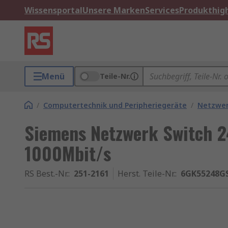
Wissensportal
Unsere Marken
Services
Produkthigh
Menü
Teile-Nr.
/
Computertechnik und Peripheriegeräte
/
Netzwe
Siemens Netzwerk Switch 
1000Mbit/s
RS Best.-Nr.
:
251-2161
Herst. Teile-Nr.
:
6GK55248G