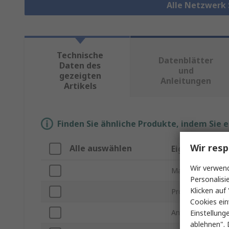
Alle Netzwerk
Technische
Datenblätter
Daten des
und
gezeigten
Anleitungen
Artikels
Finden Sie ähnliche Produkte, indem Sie 
Wir resp
Alle auswählen
Eigenschaft
Wir verwend
Marke
Personalisi
Klicken auf 
Produkt Typ
Cookies ein
Anzahl der Ansch
Einstellung
ablehnen". 