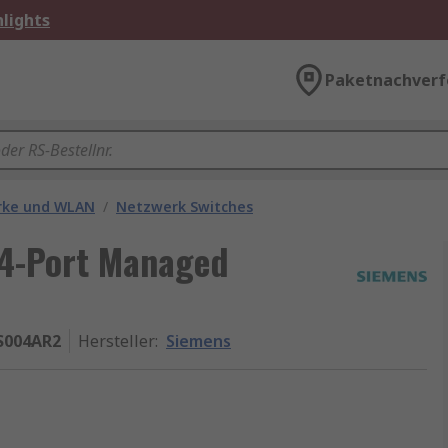
lights
Paketnachverf
rke und WLAN
/
Netzwerk Switches
24-Port Managed
S004AR2
Hersteller
:
Siemens