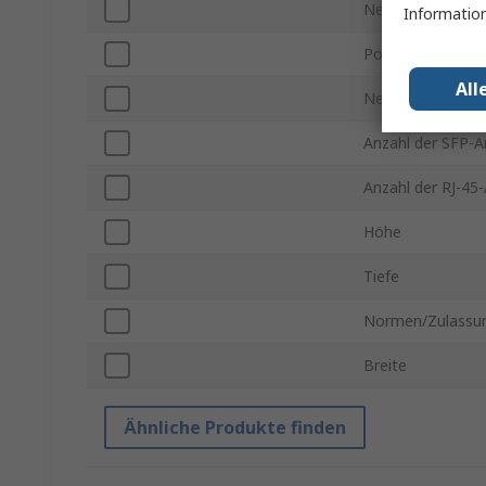
Netzwerkswitch 
Information
Power Over Ethe
All
Netzwerkgeschwi
Anzahl der SFP-A
Anzahl der RJ-45
Höhe
Tiefe
Normen/Zulassu
Breite
Ähnliche Produkte finden