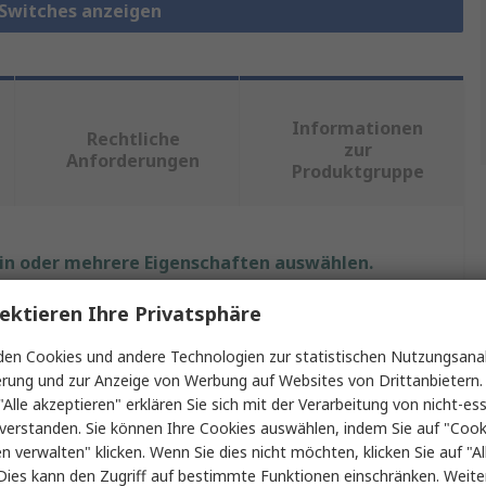
 Switches anzeigen
Informationen
Rechtliche
zur
Anforderungen
Produktgruppe
ein oder mehrere Eigenschaften auswählen.
ektieren Ihre Privatsphäre
Wert
en Cookies und andere Technologien zur statistischen Nutzungsanal
Siemens
erung und zur Anzeige von Werbung auf Websites von Drittanbietern.
"Alle akzeptieren" erklären Sie sich mit der Verarbeitung von nicht-ess
Netzwerk Switch
verstanden. Sie können Ihre Cookies auswählen, indem Sie auf "Cook
lüsse
24
en verwalten" klicken. Wenn Sie dies nicht möchten, klicken Sie auf "Al
Dies kann den Zugriff auf bestimmte Funktionen einschränken. Weite