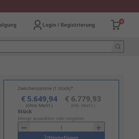
0
olgung
Login / Registrierung
Zwischensumme (1 Stück)*
€ 5.649,94
€ 6.779,93
(ohne MwSt.)
(inkl. MwSt.)
Add
Stück
to
Menge auswählen oder eingeben
Basket
Hinzufügen