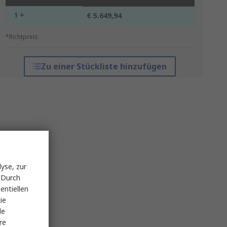
1 +
€ 5.649,94
*Richtpreis
Zu einer Stückliste hinzufügen
yse, zur
 Durch
entiellen
ie
le
re