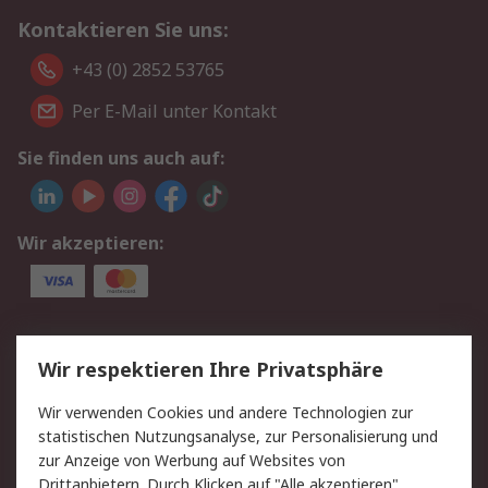
Kontaktieren Sie uns:
+43 (0) 2852 53765
Per E-Mail unter Kontakt
Sie finden uns auch auf:
Wir akzeptieren:
Service
Wir respektieren Ihre Privatsphäre
Value Added Services
Lieferlösungen
Wir verwenden Cookies und andere Technologien zur
Rücksendung/Entsorgung
Kontakt
statistischen Nutzungsanalyse, zur Personalisierung und
Hilfe
zur Anzeige von Werbung auf Websites von
Drittanbietern. Durch Klicken auf "Alle akzeptieren"