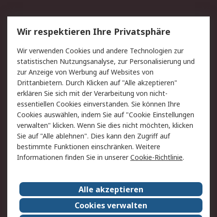
Service
Wir respektieren Ihre Privatsphäre
Value Added Services
Lieferlösungen
Wir verwenden Cookies und andere Technologien zur
Rücksendung/Entsorgung
Kontakt
statistischen Nutzungsanalyse, zur Personalisierung und
Hilfe
zur Anzeige von Werbung auf Websites von
Drittanbietern. Durch Klicken auf "Alle akzeptieren"
Rechtliches
erklären Sie sich mit der Verarbeitung von nicht-
essentiellen Cookies einverstanden. Sie können Ihre
RS Verkaufs- und
Datenschutz
Cookies auswählen, indem Sie auf "Cookie Einstellungen
Lieferbedingungen
verwalten" klicken. Wenn Sie dies nicht möchten, klicken
Cookie-Richtlinie
Zahlungsbedingungen
Sie auf "Alle ablehnen". Dies kann den Zugriff auf
Impressum
Webseite Konditionen
bestimmte Funktionen einschränken. Weitere
Informationen finden Sie in unserer
Cookie-Richtlinie
.
Über RS
Alle akzeptieren
Unternehmen
RS weltweit
Karriere bei RS
Nachhaltigkeit
Cookies verwalten
Qualität/Zertifikate
Presse-Center