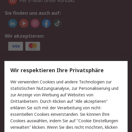
Per E-Mail unter Kontakt
Sie finden uns auch auf:
Wir akzeptieren:
Service
Wir respektieren Ihre Privatsphäre
Value Added Services
Lieferlösungen
Wir verwenden Cookies und andere Technologien zur
Rücksendung/Entsorgung
Kontakt
statistischen Nutzungsanalyse, zur Personalisierung und
Hilfe
zur Anzeige von Werbung auf Websites von
Drittanbietern. Durch Klicken auf "Alle akzeptieren"
Rechtliches
erklären Sie sich mit der Verarbeitung von nicht-
essentiellen Cookies einverstanden. Sie können Ihre
RS Verkaufs- und
Datenschutz
Cookies auswählen, indem Sie auf "Cookie Einstellungen
Lieferbedingungen
verwalten" klicken. Wenn Sie dies nicht möchten, klicken