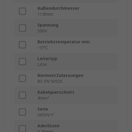
Außendurchmesser
11.8mm
Spannung
500V
Betriebstemperatur min.
-15°C
Leitertyp
Litze
Normen/Zulassungen
BS EN 50525
Kabelquerschnitt
4mm²
Serie
H05VV-F
Aderlitzen
0.25mm