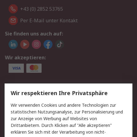
+43 (0) 2852 53765
Per E-Mail unter Kontakt
Sie finden uns auch auf:
Wir akzeptieren:
Service
Wir respektieren Ihre Privatsphäre
Value Added Services
Lieferlösungen
Wir verwenden Cookies und andere Technologien zur
Rücksendung/Entsorgung
Kontakt
statistischen Nutzungsanalyse, zur Personalisierung und
Hilfe
zur Anzeige von Werbung auf Websites von
Drittanbietern. Durch Klicken auf "Alle akzeptieren"
Rechtliches
erklären Sie sich mit der Verarbeitung von nicht-