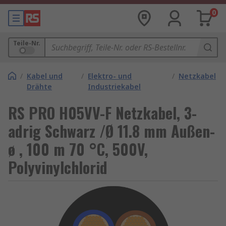
0
Teile-Nr.
/
Kabel und
/
Elektro- und
/
Netzkabel
Drähte
Industriekabel
RS PRO H05VV-F Netzkabel, 3-
adrig Schwarz /Ø 11.8 mm Außen-
ø , 100 m 70 °C, 500V,
Polyvinylchlorid