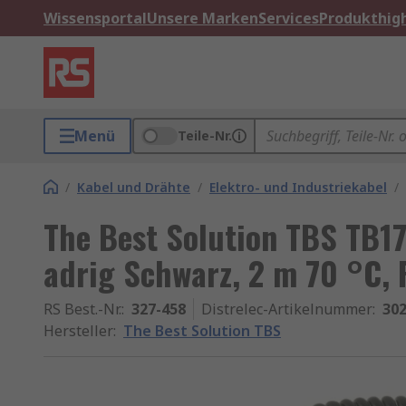
Wissensportal
Unsere Marken
Services
Produkthigh
Menü
Teile-Nr.
/
Kabel und Drähte
/
Elektro- und Industriekabel
/
The Best Solution TBS TB17
adrig Schwarz, 2 m 70 °C, 
RS Best.-Nr.
:
327-458
Distrelec-Artikelnummer
:
302
Hersteller
:
The Best Solution TBS