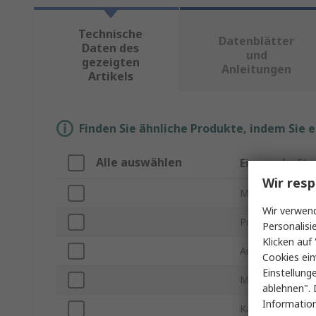
Technische
Datenblätter
Daten des
und
gezeigten
Anleitungen
Artikels
Finden Sie ähnliche Produkte, indem Sie 
Alle auswählen
Eigenschaft
Wir resp
Marke
Wir verwend
Produkt Typ
Personalisi
Klicken auf 
Anzahl der CPU 
Cookies ein
Einstellung
Mantelfarbe
ablehnen". 
Information
Kabellänge