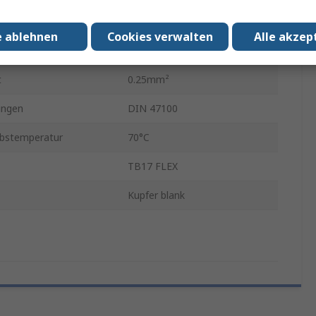
Polyurethan
e ablehnen
Cookies verwalten
Alle akzep
tur min.
-25°C
t
0.25mm²
ungen
DIN 47100
ebstemperatur
70°C
TB17 FLEX
Kupfer blank