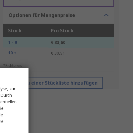
Optionen für Mengenpreise
Stück
Pro Stück
1 - 9
€ 33,60
10 +
€ 30,91
*Richtpreis
Zu einer Stückliste hinzufügen
yse, zur
 Durch
entiellen
ie
le
re