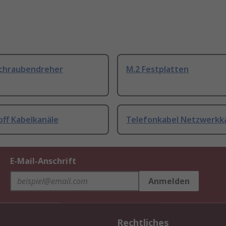
Schraubendreher
M.2 Festplatten
off Kabelkanäle
Telefonkabel Netzwerkk
E-Mail-Anschrift
Anmelden
Rechtliches