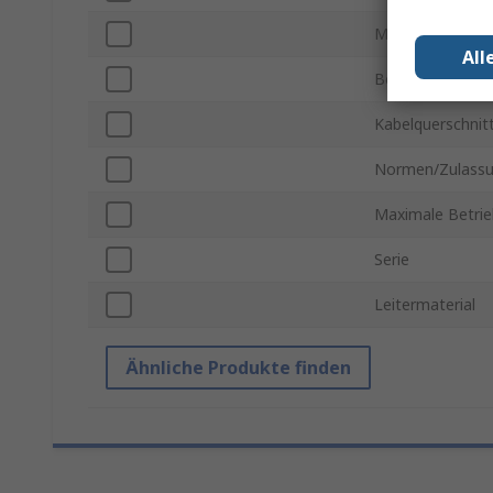
Mantelmaterial
All
Betriebstempera
Kabelquerschnit
Normen/Zulass
Maximale Betri
Serie
Leitermaterial
Ähnliche Produkte finden