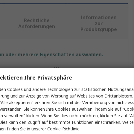
Informationen
Rechtliche
zur
Anforderungen
Produktgruppe
ein oder mehrere Eigenschaften auswählen.
Wert
ektieren Ihre Privatsphäre
The Best Solution TBS
en Cookies und andere Technologien zur statistischen Nutzungsanal
Spiralkabel
erung und zur Anzeige von Werbung auf Websites von Drittanbietern.
"Alle akzeptieren" erklären Sie sich mit der Verarbeitung von nicht-ess
Kerne
6
verstanden. Sie können Ihre Cookies auswählen, indem Sie auf "Cook
en verwalten" klicken. Wenn Sie dies nicht möchten, klicken Sie auf "Al
Schwarz
Dies kann den Zugriff auf bestimmte Funktionen einschränken. Weite
en finden Sie in unserer
Cookie-Richtlinie
.
2m