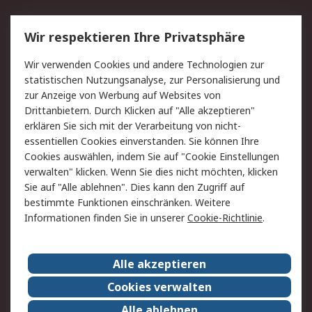
Service
Wir respektieren Ihre Privatsphäre
Value Added Services
Lieferlösungen
Wir verwenden Cookies und andere Technologien zur
Rücksendung/Entsorgung
Kontakt
statistischen Nutzungsanalyse, zur Personalisierung und
Hilfe
zur Anzeige von Werbung auf Websites von
Drittanbietern. Durch Klicken auf "Alle akzeptieren"
Rechtliches
erklären Sie sich mit der Verarbeitung von nicht-
essentiellen Cookies einverstanden. Sie können Ihre
RS Verkaufs- und
Datenschutz
Cookies auswählen, indem Sie auf "Cookie Einstellungen
Lieferbedingungen
verwalten" klicken. Wenn Sie dies nicht möchten, klicken
Cookie-Richtlinie
Zahlungsbedingungen
Sie auf "Alle ablehnen". Dies kann den Zugriff auf
Impressum
Webseite Konditionen
bestimmte Funktionen einschränken. Weitere
Informationen finden Sie in unserer
Cookie-Richtlinie
.
Über RS
Alle akzeptieren
Unternehmen
RS weltweit
Karriere bei RS
Nachhaltigkeit
Cookies verwalten
Qualität/Zertifikate
Presse-Center
Alle ablehnen