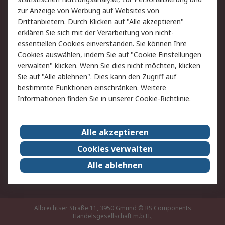
Hilfe
zur Anzeige von Werbung auf Websites von
Drittanbietern. Durch Klicken auf "Alle akzeptieren"
Rechtliches
erklären Sie sich mit der Verarbeitung von nicht-
essentiellen Cookies einverstanden. Sie können Ihre
RS Verkaufs- und
Datenschutz
Cookies auswählen, indem Sie auf "Cookie Einstellungen
Lieferbedingungen
verwalten" klicken. Wenn Sie dies nicht möchten, klicken
Cookie-Richtlinie
Zahlungsbedingungen
Sie auf "Alle ablehnen". Dies kann den Zugriff auf
Impressum
Webseite Konditionen
bestimmte Funktionen einschränken. Weitere
Informationen finden Sie in unserer
Cookie-Richtlinie
.
Über RS
Alle akzeptieren
Unternehmen
RS weltweit
Karriere bei RS
Nachhaltigkeit
Cookies verwalten
Qualität/Zertifikate
Presse-Center
Alle ablehnen
Event-Center
Albrechtser Straße 11, 3950 Gmünd
© RS Components
Handelsgesellschaft m.b.H.,