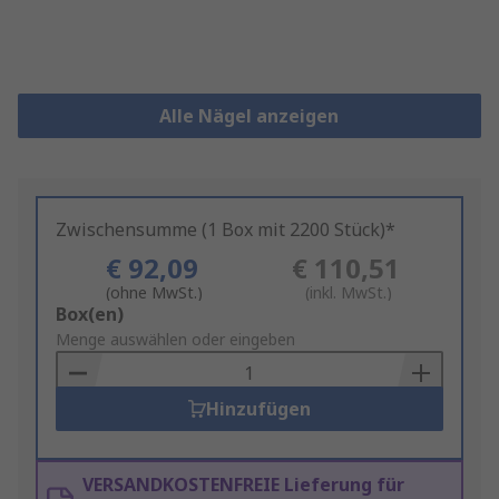
Alle Nägel anzeigen
Zwischensumme (1 Box mit 2200 Stück)*
€ 92,09
€ 110,51
(ohne MwSt.)
(inkl. MwSt.)
Add
Box(en)
to
Menge auswählen oder eingeben
Basket
Hinzufügen
VERSANDKOSTENFREIE Lieferung für