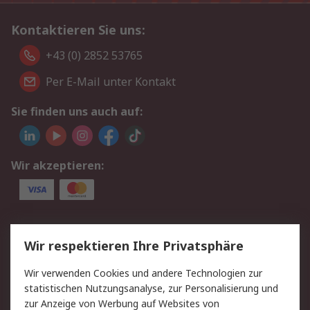
Kontaktieren Sie uns:
+43 (0) 2852 53765
Per E-Mail unter Kontakt
Sie finden uns auch auf:
Wir akzeptieren:
Service
Wir respektieren Ihre Privatsphäre
Value Added Services
Lieferlösungen
Wir verwenden Cookies und andere Technologien zur
Rücksendung/Entsorgung
Kontakt
statistischen Nutzungsanalyse, zur Personalisierung und
Hilfe
zur Anzeige von Werbung auf Websites von