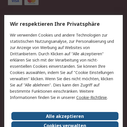
Service
Wir respektieren Ihre Privatsphäre
Value Added Services
Lieferlösungen
Wir verwenden Cookies und andere Technologien zur
Rücksendung/Entsorgung
Kontakt
statistischen Nutzungsanalyse, zur Personalisierung und
Hilfe
zur Anzeige von Werbung auf Websites von
Drittanbietern. Durch Klicken auf "Alle akzeptieren"
Rechtliches
erklären Sie sich mit der Verarbeitung von nicht-
essentiellen Cookies einverstanden. Sie können Ihre
RS Verkaufs- und
Datenschutz
Cookies auswählen, indem Sie auf "Cookie Einstellungen
Lieferbedingungen
verwalten" klicken. Wenn Sie dies nicht möchten, klicken
Cookie-Richtlinie
Zahlungsbedingungen
Sie auf "Alle ablehnen". Dies kann den Zugriff auf
Impressum
Webseite Konditionen
bestimmte Funktionen einschränken. Weitere
Informationen finden Sie in unserer
Cookie-Richtlinie
.
Über RS
Alle akzeptieren
Unternehmen
RS weltweit
Karriere bei RS
Nachhaltigkeit
Cookies verwalten