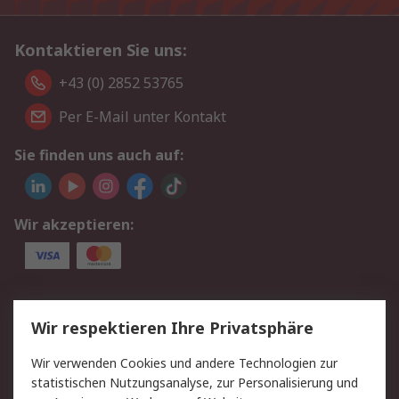
Kontaktieren Sie uns:
+43 (0) 2852 53765
Per E-Mail unter Kontakt
Sie finden uns auch auf:
Wir akzeptieren:
Service
Wir respektieren Ihre Privatsphäre
Value Added Services
Lieferlösungen
Wir verwenden Cookies und andere Technologien zur
Rücksendung/Entsorgung
Kontakt
statistischen Nutzungsanalyse, zur Personalisierung und
Hilfe