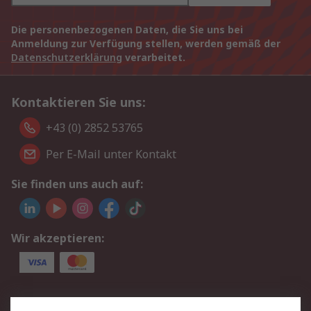
Die personenbezogenen Daten, die Sie uns bei
Anmeldung zur Verfügung stellen, werden gemäß der
Datenschutzerklärung
verarbeitet.
Kontaktieren Sie uns:
+43 (0) 2852 53765
Per E-Mail unter Kontakt
Sie finden uns auch auf:
Wir akzeptieren:
Service