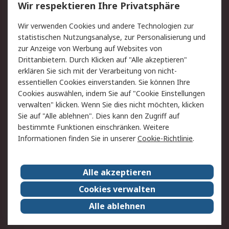
Wir respektieren Ihre Privatsphäre
Value Added Services
Lieferlösungen
Wir verwenden Cookies und andere Technologien zur
Rücksendung/Entsorgung
Kontakt
statistischen Nutzungsanalyse, zur Personalisierung und
Hilfe
zur Anzeige von Werbung auf Websites von
Drittanbietern. Durch Klicken auf "Alle akzeptieren"
Rechtliches
erklären Sie sich mit der Verarbeitung von nicht-
essentiellen Cookies einverstanden. Sie können Ihre
RS Verkaufs- und
Datenschutz
Cookies auswählen, indem Sie auf "Cookie Einstellungen
Lieferbedingungen
verwalten" klicken. Wenn Sie dies nicht möchten, klicken
Cookie-Richtlinie
Zahlungsbedingungen
Sie auf "Alle ablehnen". Dies kann den Zugriff auf
Impressum
Webseite Konditionen
bestimmte Funktionen einschränken. Weitere
Informationen finden Sie in unserer
Cookie-Richtlinie
.
Über RS
Alle akzeptieren
Unternehmen
RS weltweit
Karriere bei RS
Nachhaltigkeit
Cookies verwalten
Qualität/Zertifikate
Presse-Center
Alle ablehnen
Event-Center