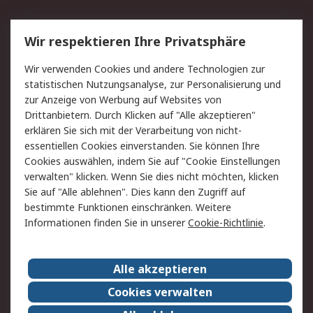
Service
Wir respektieren Ihre Privatsphäre
Value Added Services
Lieferlösungen
Wir verwenden Cookies und andere Technologien zur
Rücksendung/Entsorgung
Kontakt
statistischen Nutzungsanalyse, zur Personalisierung und
Hilfe
zur Anzeige von Werbung auf Websites von
Drittanbietern. Durch Klicken auf "Alle akzeptieren"
Rechtliches
erklären Sie sich mit der Verarbeitung von nicht-
essentiellen Cookies einverstanden. Sie können Ihre
RS Verkaufs- und
Datenschutz
Cookies auswählen, indem Sie auf "Cookie Einstellungen
Lieferbedingungen
verwalten" klicken. Wenn Sie dies nicht möchten, klicken
Cookie-Richtlinie
Zahlungsbedingungen
Sie auf "Alle ablehnen". Dies kann den Zugriff auf
Impressum
Webseite Konditionen
bestimmte Funktionen einschränken. Weitere
Informationen finden Sie in unserer
Cookie-Richtlinie
.
Über RS
Alle akzeptieren
Unternehmen
RS weltweit
Karriere bei RS
Nachhaltigkeit
Cookies verwalten
Qualität/Zertifikate
Presse-Center