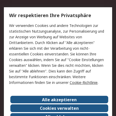
Service
Wir respektieren Ihre Privatsphäre
Value Added Services
Lieferlösungen
Wir verwenden Cookies und andere Technologien zur
Rücksendung/Entsorgung
Kontakt
statistischen Nutzungsanalyse, zur Personalisierung und
Hilfe
zur Anzeige von Werbung auf Websites von
Drittanbietern. Durch Klicken auf "Alle akzeptieren"
Rechtliches
erklären Sie sich mit der Verarbeitung von nicht-
essentiellen Cookies einverstanden. Sie können Ihre
RS Verkaufs- und
Datenschutz
Cookies auswählen, indem Sie auf "Cookie Einstellungen
Lieferbedingungen
verwalten" klicken. Wenn Sie dies nicht möchten, klicken
Cookie-Richtlinie
Zahlungsbedingungen
Sie auf "Alle ablehnen". Dies kann den Zugriff auf
Impressum
Webseite Konditionen
bestimmte Funktionen einschränken. Weitere
Informationen finden Sie in unserer
Cookie-Richtlinie
.
Über RS
Alle akzeptieren
Unternehmen
RS weltweit
Karriere bei RS
Nachhaltigkeit
Cookies verwalten
Qualität/Zertifikate
Presse-Center