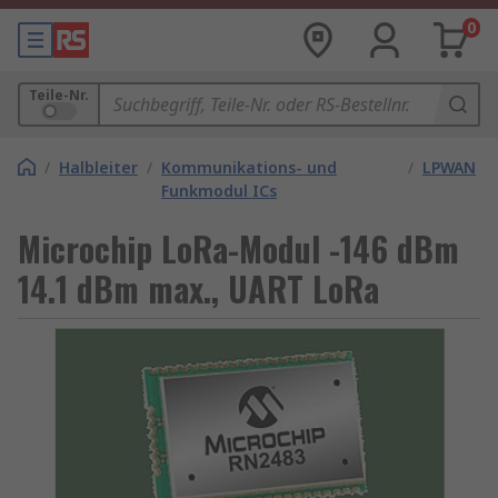
0
Teile-Nr.
/
Halbleiter
/
Kommunikations- und
/
LPWAN
Funkmodul ICs
Microchip LoRa-Modul -146 dBm
14.1 dBm max., UART LoRa