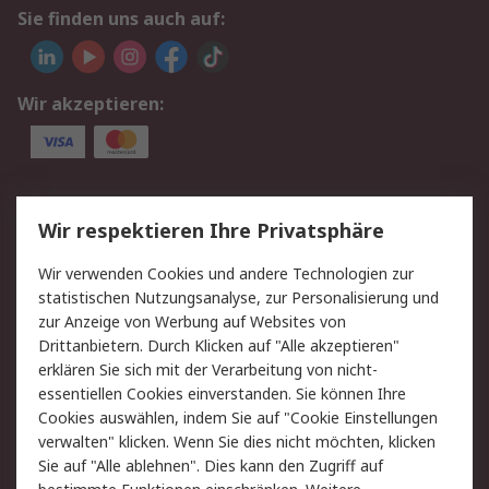
Sie finden uns auch auf:
Wir akzeptieren:
Service
Wir respektieren Ihre Privatsphäre
Value Added Services
Lieferlösungen
Wir verwenden Cookies und andere Technologien zur
Rücksendung/Entsorgung
Kontakt
statistischen Nutzungsanalyse, zur Personalisierung und
Hilfe
zur Anzeige von Werbung auf Websites von
Drittanbietern. Durch Klicken auf "Alle akzeptieren"
Rechtliches
erklären Sie sich mit der Verarbeitung von nicht-
essentiellen Cookies einverstanden. Sie können Ihre
RS Verkaufs- und
Datenschutz
Cookies auswählen, indem Sie auf "Cookie Einstellungen
Lieferbedingungen
verwalten" klicken. Wenn Sie dies nicht möchten, klicken
Cookie-Richtlinie
Zahlungsbedingungen
Sie auf "Alle ablehnen". Dies kann den Zugriff auf