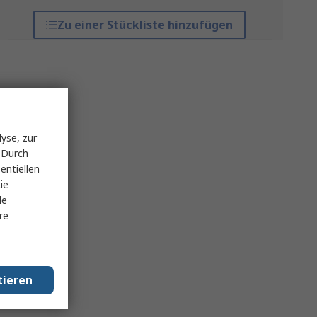
Zu einer Stückliste hinzufügen
yse, zur
 Durch
entiellen
ie
le
re
tieren