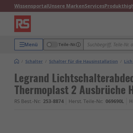
Wissensportal
Unsere Marken
Services
Produkthigh
Menü
Teile-Nr.
/
Schalter
/
Schalter für die Hausinstallation
/
Lic
Legrand Lichtschalterabd
Thermoplast 2 Ausbrüche 
RS Best.-Nr.
:
253-8874
Herst. Teile-Nr.
:
069690L
H