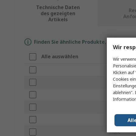
Technische Daten
Re
des gezeigten
Anfo
Artikels
Finden Sie ähnliche Produkte, indem Sie 
Wir resp
Alle auswählen
Eigenscha
Wir verwend
Personalisi
Marke
Klicken auf 
Cookies ein
Produkt Typ
Einstellung
ablehnen". 
Farbe
Information
Material
Anzahl der A
All
Höhe