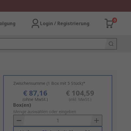
0
olgung
Login / Registrierung
Zwischensumme (1 Box mit 5 Stück)*
€ 87,16
€ 104,59
(ohne MwSt.)
(inkl. MwSt.)
Add
Box(en)
to
Menge auswählen oder eingeben
Basket