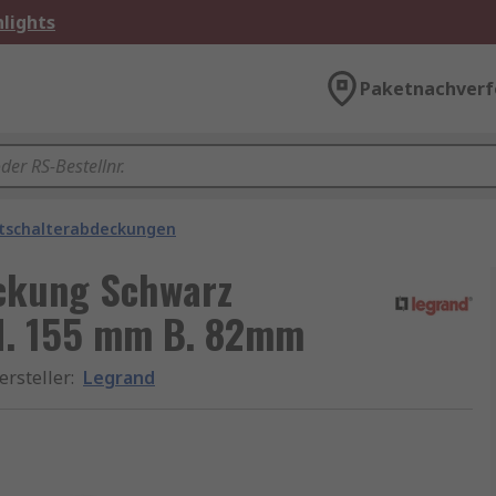
lights
Paketnachverf
htschalterabdeckungen
eckung Schwarz
H. 155 mm B. 82mm
ersteller
:
Legrand