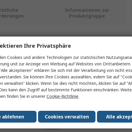
chtliche
Informationen zur
rderungen
Produktgruppe
ein oder mehrere Eigenschaften auswählen.
ektieren Ihre Privatsphäre
ft
Wert
en Cookies und andere Technologien zur statistischen Nutzungsanal
erung und zur Anzeige von Werbung auf Websites von Drittanbietern.
Legrand
"Alle akzeptieren" erklären Sie sich mit der Verarbeitung von nicht-ess
verstanden. Sie können Ihre Cookies auswählen, indem Sie auf "Cook
Lichtschalterabdeckung
en verwalten" klicken. Wenn Sie dies nicht möchten, klicken Sie auf "Al
Dies kann den Zugriff auf bestimmte Funktionen einschränken. Weite
Schwarz
en finden Sie in unserer
Cookie-Richtlinie
.
Thermoplast
usbrüche
2
e ablehnen
Cookies verwalten
Alle akzep
155mm