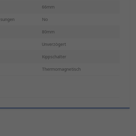
66mm
ssungen
No
80mm
Unverzögert
Kippschalter
Thermomagnetisch