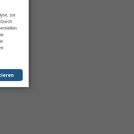
yse, zur
 Durch
entiellen
ie
le
re
tieren