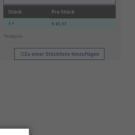
Stück
Pro Stück
1 +
€ 61,17
*Richtpreis
Zu einer Stückliste hinzufügen