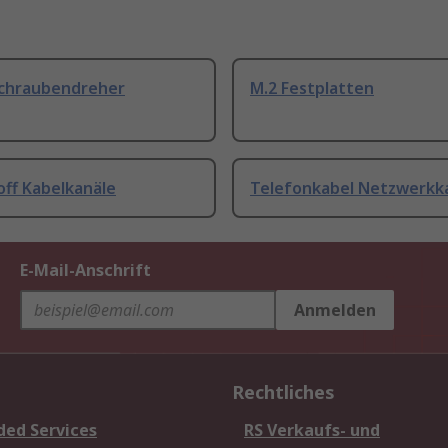
Schraubendreher
M.2 Festplatten
off Kabelkanäle
Telefonkabel Netzwerkk
E-Mail-Anschrift
Anmelden
Rechtliches
ded Services
RS Verkaufs- und