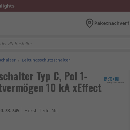
lights
Paketnachverf
schalter
/
Leitungsschutzschalter
chalter Typ C, Pol 1-
tvermögen 10 kA xEffect
0-78-745
Herst. Teile-Nr.
: