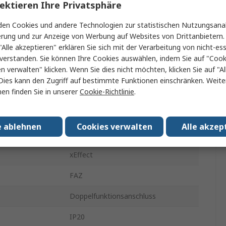
ektieren Ihre Privatsphäre
Miniaturüberlastschalter
en Cookies und andere Technologien zur statistischen Nutzungsanal
16A
erung und zur Anzeige von Werbung auf Websites von Drittanbietern.
"Alle akzeptieren" erklären Sie sich mit der Verarbeitung von nicht-ess
Typ C
verstanden. Sie können Ihre Cookies auswählen, indem Sie auf "Cook
en verwalten" klicken. Wenn Sie dies nicht möchten, klicken Sie auf "Al
nung
240V ac
Dies kann den Zugriff auf bestimmte Funktionen einschränken. Weite
en finden Sie in unserer
Cookie-Richtlinie
.
nung
48V dc
mögen
10kA
e ablehnen
Cookies verwalten
Alle akzep
DIN-Hutschiene
xEffect
FAZ
Doppelfunktionsanschluss
IP20