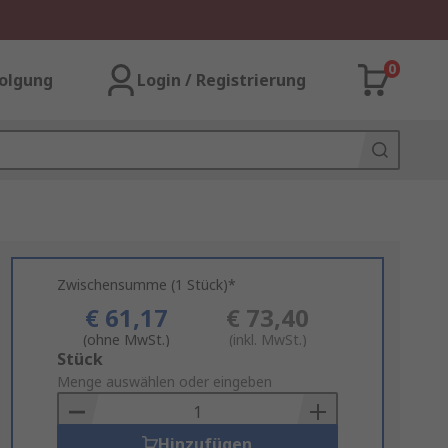
0
olgung
Login / Registrierung
Zwischensumme (1 Stück)*
€ 61,17
€ 73,40
(ohne MwSt.)
(inkl. MwSt.)
Add
Stück
to
Menge auswählen oder eingeben
Basket
Hinzufügen