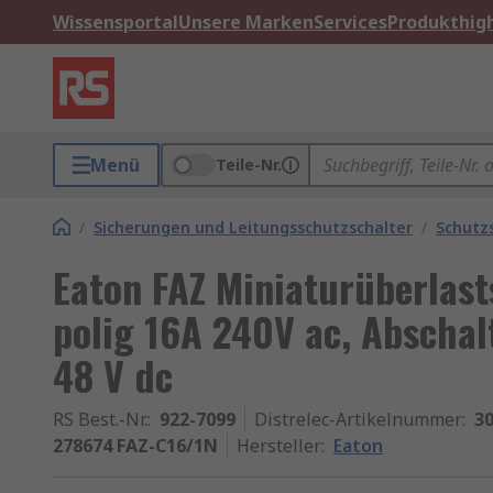
Wissensportal
Unsere Marken
Services
Produkthigh
Menü
Teile-Nr.
/
Sicherungen und Leitungsschutzschalter
/
Schutz
Eaton FAZ Miniaturüberlasts
polig 16A 240V ac, Abschal
48 V dc
RS Best.-Nr.
:
922-7099
Distrelec-Artikelnummer
:
30
278674 FAZ-C16/1N
Hersteller
:
Eaton