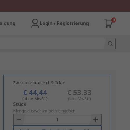
0
olgung
Login / Registrierung
Zwischensumme (1 Stück)*
€ 44,44
€ 53,33
(ohne MwSt.)
(inkl. MwSt.)
Add
Stück
to
Menge auswählen oder eingeben
Basket