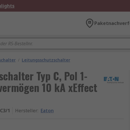
lights
Paketnachverf
schalter
/
Leitungsschutzschalter
chalter Typ C, Pol 1-
vermögen 10 kA xEffect
-C3/1
Hersteller
:
Eaton