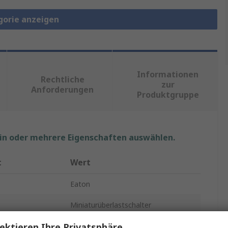
gorie anzeigen
Informationen
Rechtliche
zur
Anforderungen
Produktgruppe
ein oder mehrere Eigenschaften auswählen.
t
Wert
Eaton
Miniaturüberlastschalter
ektieren Ihre Privatsphäre
1