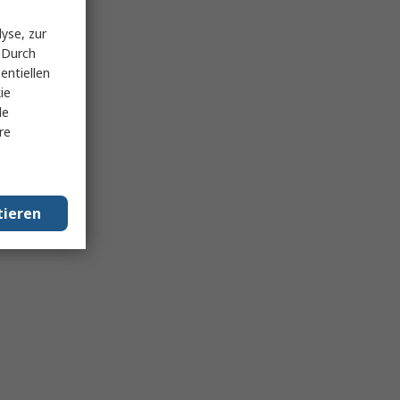
yse, zur
 Durch
entiellen
ie
le
re
tieren