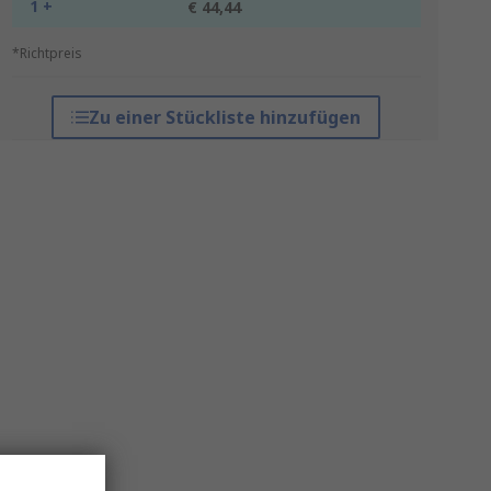
1 +
€ 44,44
*Richtpreis
Zu einer Stückliste hinzufügen