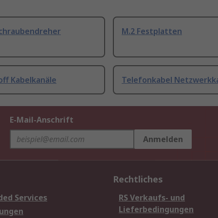
Schraubendreher
M.2 Festplatten
off Kabelkanäle
Telefonkabel Netzwerkk
E-Mail-Anschrift
Anmelden
Rechtliches
ded Services
RS Verkaufs- und
Lieferbedingungen
sungen