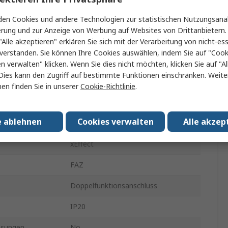
3A
en Cookies und andere Technologien zur statistischen Nutzungsanal
erung und zur Anzeige von Werbung auf Websites von Drittanbietern.
Typ C
"Alle akzeptieren" erklären Sie sich mit der Verarbeitung von nicht-ess
verstanden. Sie können Ihre Cookies auswählen, indem Sie auf "Cook
nung
240V ac
en verwalten" klicken. Wenn Sie dies nicht möchten, klicken Sie auf "Al
Dies kann den Zugriff auf bestimmte Funktionen einschränken. Weite
nung
48V dc
en finden Sie in unserer
Cookie-Richtlinie
.
mögen
10kA
e ablehnen
Cookies verwalten
Alle akzep
DIN-Hutschiene
xEffect
FAZ
Doppelfunktionsanschluss
IP20
ssungen
No