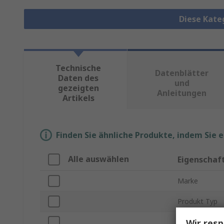
Diese Kate
Technische
Datenblätter
Daten des
und
gezeigten
Anleitungen
Artikels
Finden Sie ähnliche Produkte, indem Sie 
Alle auswählen
Eigenschaf
Marke
Produkt Typ
Wir resp
Polanzahl