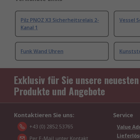
Pilz PNOZ X3 Sicherheitsrelais 2-
Vessel 
Kanal 1
Funk Wand Uhren
Kunstst
Exklusiv für Sie unsere neuesten
Produkte und Angebote
Kontaktieren Sie uns:
Service
+43 (0) 2852 53765
Value Ad
Lieferlö
Per E-Mail unter Kontakt