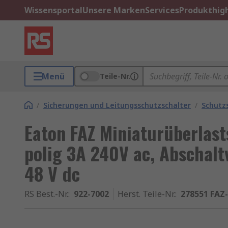
Wissensportal
Unsere Marken
Services
Produkthigh
Menü
Teile-Nr.
/
Sicherungen und Leitungsschutzschalter
/
Schutz
Eaton FAZ Miniaturüberlasts
polig 3A 240V ac, Abschalt
48 V dc
RS Best.-Nr.
:
922-7002
Herst. Teile-Nr.
:
278551 FAZ