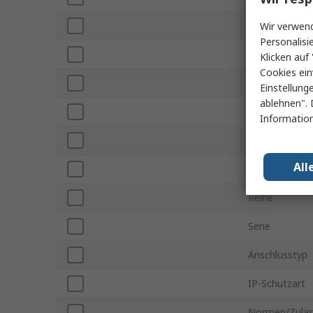
Nennstrom
Wir verwend
Personalisi
Auslösestrom
Klicken auf 
Cookies ein
AC-Nennspan
Einstellung
ablehnen". 
DC-Nennspan
Information
Ausschaltver
All
Montageart
Reihe
Serie
Anschlusstyp
IP-Schutzart
Normen/Zula