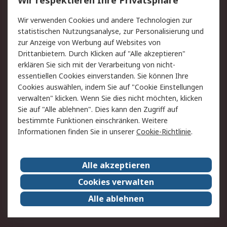
Wir respektieren Ihre Privatsphäre
Value Added Services
Lieferlösungen
Wir verwenden Cookies und andere Technologien zur
Rücksendung/Entsorgung
Kontakt
statistischen Nutzungsanalyse, zur Personalisierung und
Hilfe
zur Anzeige von Werbung auf Websites von
Drittanbietern. Durch Klicken auf "Alle akzeptieren"
Rechtliches
erklären Sie sich mit der Verarbeitung von nicht-
essentiellen Cookies einverstanden. Sie können Ihre
RS Verkaufs- und
Datenschutz
Cookies auswählen, indem Sie auf "Cookie Einstellungen
Lieferbedingungen
verwalten" klicken. Wenn Sie dies nicht möchten, klicken
Cookie-Richtlinie
Zahlungsbedingungen
Sie auf "Alle ablehnen". Dies kann den Zugriff auf
Impressum
Webseite Konditionen
bestimmte Funktionen einschränken. Weitere
Informationen finden Sie in unserer
Cookie-Richtlinie
.
Über RS
Alle akzeptieren
Unternehmen
RS weltweit
Karriere bei RS
Nachhaltigkeit
Cookies verwalten
Qualität/Zertifikate
Presse-Center
Alle ablehnen
Event-Center