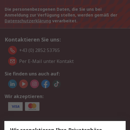
Die personenbezogenen Daten, die Sie uns bei
Anmeldung zur Verfügung stellen, werden gemäß der
Datenschutzerklärung
verarbeitet.
Kontaktieren Sie uns:
+43 (0) 2852 53765
Per E-Mail unter Kontakt
Sie finden uns auch auf:
Wir akzeptieren:
Service