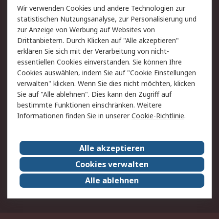
Wir verwenden Cookies und andere Technologien zur
Rücksendung/Entsorgung
Kontakt
statistischen Nutzungsanalyse, zur Personalisierung und
Hilfe
zur Anzeige von Werbung auf Websites von
Drittanbietern. Durch Klicken auf "Alle akzeptieren"
Rechtliches
erklären Sie sich mit der Verarbeitung von nicht-
essentiellen Cookies einverstanden. Sie können Ihre
RS Verkaufs- und
Datenschutz
Cookies auswählen, indem Sie auf "Cookie Einstellungen
Lieferbedingungen
verwalten" klicken. Wenn Sie dies nicht möchten, klicken
Cookie-Richtlinie
Zahlungsbedingungen
Sie auf "Alle ablehnen". Dies kann den Zugriff auf
Impressum
Webseite Konditionen
bestimmte Funktionen einschränken. Weitere
Informationen finden Sie in unserer
Cookie-Richtlinie
.
Über RS
Alle akzeptieren
Unternehmen
RS weltweit
Karriere bei RS
Nachhaltigkeit
Cookies verwalten
Qualität/Zertifikate
Presse-Center
Alle ablehnen
Event-Center