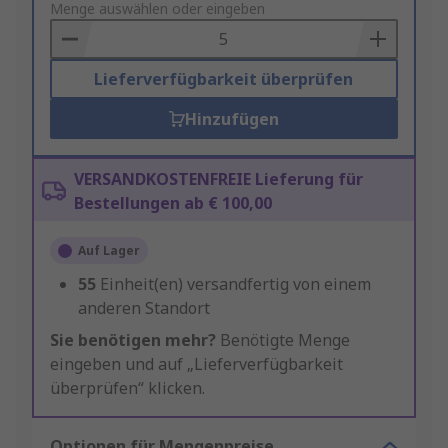
to
Menge auswählen oder eingeben
Basket
Lieferverfügbarkeit überprüfen
Hinzufügen
VERSANDKOSTENFREIE Lieferung für
Bestellungen ab € 100,00
Auf Lager
55
Einheit(en) versandfertig von einem
anderen Standort
Sie benötigen mehr?
Benötigte Menge
eingeben und auf „Lieferverfügbarkeit
überprüfen“ klicken.
Optionen für Mengenpreise