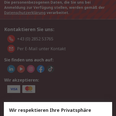
Die personenbezogenen Daten, die Sie uns bei
Anmeldung zur Verfügung stellen, werden gemäß der
Datenschutzerklärung
verarbeitet.
Kontaktieren Sie uns:
+43 (0) 2852 53765
Per E-Mail unter Kontakt
Sie finden uns auch auf:
Wir akzeptieren:
Service
Wir respektieren Ihre Privatsphäre
Value Added Services
Lieferlösungen