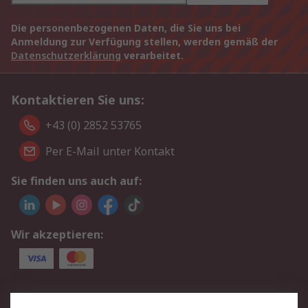
Die personenbezogenen Daten, die Sie uns bei
Anmeldung zur Verfügung stellen, werden gemäß der
Datenschutzerklärung
verarbeitet.
Kontaktieren Sie uns:
+43 (0) 2852 53765
Per E-Mail unter Kontakt
Sie finden uns auch auf:
Wir akzeptieren:
Service