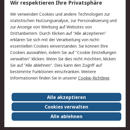
Wir respektieren Ihre Privatsphäre
Value Added Services
Lieferlösungen
Wir verwenden Cookies und andere Technologien zur
Rücksendung/Entsorgung
Kontakt
statistischen Nutzungsanalyse, zur Personalisierung und
Hilfe
zur Anzeige von Werbung auf Websites von
Drittanbietern. Durch Klicken auf "Alle akzeptieren"
Rechtliches
erklären Sie sich mit der Verarbeitung von nicht-
essentiellen Cookies einverstanden. Sie können Ihre
RS Verkaufs- und
Datenschutz
Cookies auswählen, indem Sie auf "Cookie Einstellungen
Lieferbedingungen
verwalten" klicken. Wenn Sie dies nicht möchten, klicken
Cookie-Richtlinie
Zahlungsbedingungen
Sie auf "Alle ablehnen". Dies kann den Zugriff auf
Impressum
Webseite Konditionen
bestimmte Funktionen einschränken. Weitere
Informationen finden Sie in unserer
Cookie-Richtlinie
.
Über RS
Alle akzeptieren
Unternehmen
RS weltweit
Karriere bei RS
Nachhaltigkeit
Cookies verwalten
Qualität/Zertifikate
Presse-Center
Alle ablehnen
Event-Center