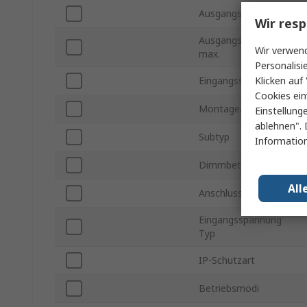
Ausgangsspannung
Wir resp
Ausgangsleistung
Wir verwend
max.
Personalisi
Klicken auf 
Eingangsspannung
Cookies ein
Montageart
Einstellung
ablehnen". 
Subtyp
Information
Dimmbetrieb
All
Anschlusstyp
Eingangsspannung
Typ
IP-Schutzart
Betriebsmodi