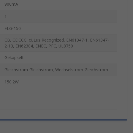
900mA
1
ELG-150
CB, CE:CCC, cULus Recognized, EN61347-1, EN61347-
2-13, EN62384, ENEC, PFC, UL8750
Gekapselt
Gleichstrom-Gleichstrom, Wechselstrom-Gleichstrom
150.2W