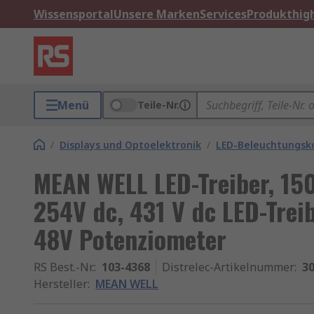
Wissensportal
Unsere Marken
Services
Produkthigh
Menü
Teile-Nr.
/
Displays und Optoelektronik
/
LED-Beleuchtungs
MEAN WELL LED-Treiber, 150
254V dc, 431 V dc LED-Tre
48V Potenziometer
RS Best.-Nr.
:
103-4368
Distrelec-Artikelnummer
:
30
Hersteller
:
MEAN WELL