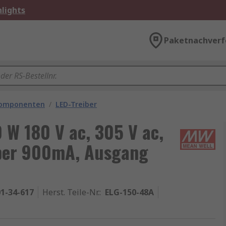
lights
Paketnachverf
komponenten
/
LED-Treiber
 W 180 V ac, 305 V ac,
iber 900mA, Ausgang
1-34-617
Herst. Teile-Nr.
:
ELG-150-48A