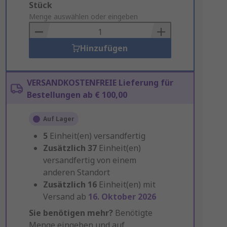
Add
Stück
to
Menge auswählen oder eingeben
Basket
Hinzufügen
VERSANDKOSTENFREIE Lieferung für
Bestellungen ab € 100,00
Auf Lager
5
Einheit(en) versandfertig
Zusätzlich
37
Einheit(en)
versandfertig von einem
anderen Standort
Zusätzlich
16
Einheit(en) mit
Versand ab
16. Oktober 2026
Sie benötigen mehr?
Benötigte
Menge eingeben und auf