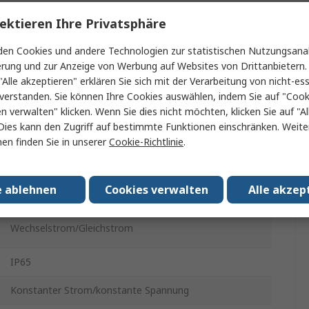
48V
ektieren Ihre Privatsphäre
150W
en Cookies und andere Technologien zur statistischen Nutzungsanal
erung und zur Anzeige von Werbung auf Websites von Drittanbietern.
"Alle akzeptieren" erklären Sie sich mit der Verarbeitung von nicht-ess
180, 305, 254, 431V ac
verstanden. Sie können Ihre Cookies auswählen, indem Sie auf "Cook
Schraubanschlussklemme
en verwalten" klicken. Wenn Sie dies nicht möchten, klicken Sie auf "Al
Dies kann den Zugriff auf bestimmte Funktionen einschränken. Weite
LED-Treiber
en finden Sie in unserer
Cookie-Richtlinie
.
Potenziometer
e ablehnen
Cookies verwalten
Alle akzep
Draht
Wechselstrom/Gleichstrom
IP65
Konstanter Strom/konstante Spannung