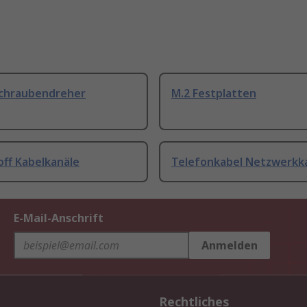
Schraubendreher
M.2 Festplatten
off Kabelkanäle
Telefonkabel Netzwerkk
E-Mail-Anschrift
Anmelden
Rechtliches