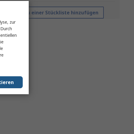
Zu einer Stückliste hinzufügen
yse, zur
 Durch
entiellen
ie
le
re
tieren