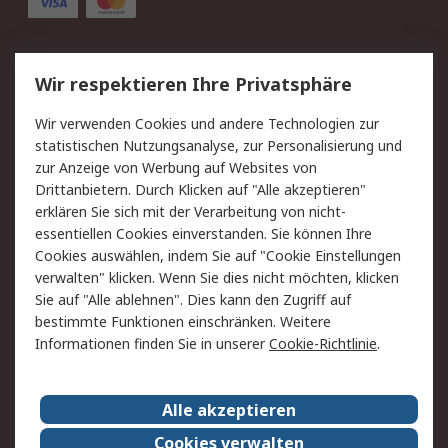
Service
Wir respektieren Ihre Privatsphäre
Value Added Services
Lieferlösungen
Wir verwenden Cookies und andere Technologien zur
Rücksendung/Entsorgung
Kontakt
statistischen Nutzungsanalyse, zur Personalisierung und
Hilfe
zur Anzeige von Werbung auf Websites von
Drittanbietern. Durch Klicken auf "Alle akzeptieren"
Rechtliches
erklären Sie sich mit der Verarbeitung von nicht-
essentiellen Cookies einverstanden. Sie können Ihre
RS Verkaufs- und
Datenschutz
Cookies auswählen, indem Sie auf "Cookie Einstellungen
Lieferbedingungen
verwalten" klicken. Wenn Sie dies nicht möchten, klicken
Cookie-Richtlinie
Zahlungsbedingungen
Sie auf "Alle ablehnen". Dies kann den Zugriff auf
Impressum
Webseite Konditionen
bestimmte Funktionen einschränken. Weitere
Informationen finden Sie in unserer
Cookie-Richtlinie
.
Über RS
Alle akzeptieren
Unternehmen
RS weltweit
Karriere bei RS
Nachhaltigkeit
Cookies verwalten