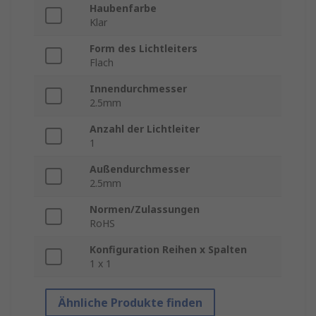
Haubenfarbe
Klar
Form des Lichtleiters
Flach
Innendurchmesser
2.5mm
Anzahl der Lichtleiter
1
Außendurchmesser
2.5mm
Normen/Zulassungen
RoHS
Konfiguration Reihen x Spalten
1 x 1
Ähnliche Produkte finden