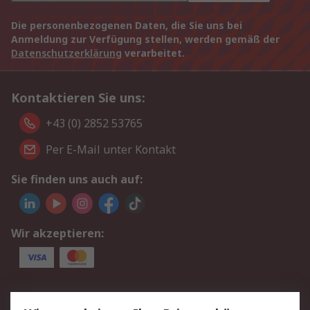
Die personenbezogenen Daten, die Sie uns bei
Anmeldung zur Verfügung stellen, werden gemäß der
Datenschutzerklärung
verarbeitet.
Kontaktieren Sie uns:
+43 (0) 2852 53765
Per E-Mail unter Kontakt
Sie finden uns auch auf:
Wir akzeptieren:
Service