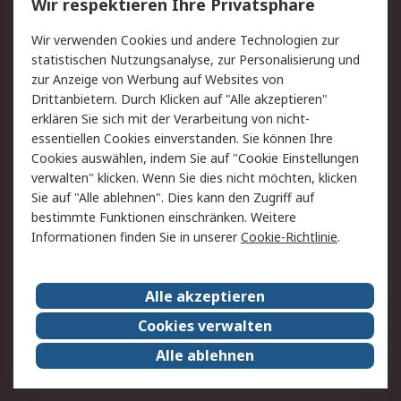
Wir respektieren Ihre Privatsphäre
Value Added Services
Lieferlösungen
Wir verwenden Cookies und andere Technologien zur
Rücksendung/Entsorgung
Kontakt
statistischen Nutzungsanalyse, zur Personalisierung und
Hilfe
zur Anzeige von Werbung auf Websites von
Drittanbietern. Durch Klicken auf "Alle akzeptieren"
Rechtliches
erklären Sie sich mit der Verarbeitung von nicht-
essentiellen Cookies einverstanden. Sie können Ihre
RS Verkaufs- und
Datenschutz
Cookies auswählen, indem Sie auf "Cookie Einstellungen
Lieferbedingungen
verwalten" klicken. Wenn Sie dies nicht möchten, klicken
Cookie-Richtlinie
Zahlungsbedingungen
Sie auf "Alle ablehnen". Dies kann den Zugriff auf
Impressum
Webseite Konditionen
bestimmte Funktionen einschränken. Weitere
Informationen finden Sie in unserer
Cookie-Richtlinie
.
Über RS
Alle akzeptieren
Unternehmen
RS weltweit
Karriere bei RS
Nachhaltigkeit
Cookies verwalten
Qualität/Zertifikate
Presse-Center
Alle ablehnen
Event-Center