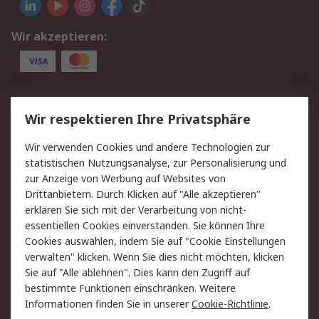
Wir akzeptieren:
Service
Wir respektieren Ihre Privatsphäre
Value Added Services
Lieferlösungen
Wir verwenden Cookies und andere Technologien zur
Rücksendung/Entsorgung
Kontakt
statistischen Nutzungsanalyse, zur Personalisierung und
Hilfe
zur Anzeige von Werbung auf Websites von
Drittanbietern. Durch Klicken auf "Alle akzeptieren"
Rechtliches
erklären Sie sich mit der Verarbeitung von nicht-
essentiellen Cookies einverstanden. Sie können Ihre
RS Verkaufs- und
Datenschutz
Cookies auswählen, indem Sie auf "Cookie Einstellungen
Lieferbedingungen
verwalten" klicken. Wenn Sie dies nicht möchten, klicken
Cookie-Richtlinie
Zahlungsbedingungen
Sie auf "Alle ablehnen". Dies kann den Zugriff auf
Impressum
Webseite Konditionen
bestimmte Funktionen einschränken. Weitere
Informationen finden Sie in unserer
Cookie-Richtlinie
.