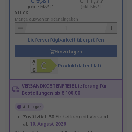
€ 9,81
€ 11,77
(ohne MwSt.)
(inkl. MwSt.)
Add
Stück
to
Menge auswählen oder eingeben
Basket
Lieferverfügbarkeit überprüfen
Hinzufügen
Produktdatenblatt
VERSANDKOSTENFREIE Lieferung für
Bestellungen ab € 100,00
Auf Lager
Zusätzlich
30
Einheit(en) mit Versand
ab
10. August 2026