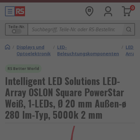
0
Teile-Nr.
/
Displays und
/
LED-
/
LED-
Optoelektronik
Beleuchtungskomponenten
Arrays
RS Better World
Intelligent LED Solutions LED-
Array OSLON Square PowerStar
Weiß, 1-LEDs, Ø 20 mm Außen-ø
280 lm-Typ, 5000k 2 mm