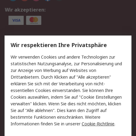
Wir akzeptieren:
Service
Wir respektieren Ihre Privatsphäre
Value Added Services
Lieferlösungen
Wir verwenden Cookies und andere Technologien zur
Rücksendung/Entsorgung
Kontakt
statistischen Nutzungsanalyse, zur Personalisierung und
Hilfe
zur Anzeige von Werbung auf Websites von
Drittanbietern. Durch Klicken auf "Alle akzeptieren"
Rechtliches
erklären Sie sich mit der Verarbeitung von nicht-
essentiellen Cookies einverstanden. Sie können Ihre
RS Verkaufs- und
Datenschutz
Cookies auswählen, indem Sie auf "Cookie Einstellungen
Lieferbedingungen
verwalten" klicken. Wenn Sie dies nicht möchten, klicken
Cookie-Richtlinie
Zahlungsbedingungen
Sie auf "Alle ablehnen". Dies kann den Zugriff auf
Impressum
Webseite Konditionen
bestimmte Funktionen einschränken. Weitere
Informationen finden Sie in unserer
Cookie-Richtlinie
.
Über RS