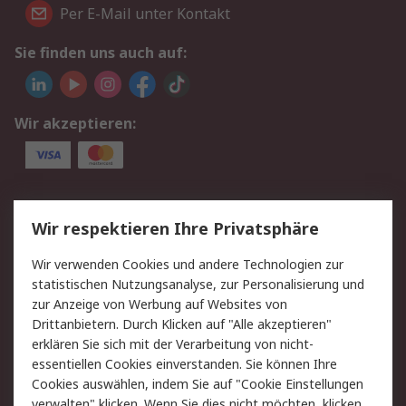
Per E-Mail unter Kontakt
Sie finden uns auch auf:
Wir akzeptieren:
Service
Wir respektieren Ihre Privatsphäre
Value Added Services
Lieferlösungen
Wir verwenden Cookies und andere Technologien zur
Rücksendung/Entsorgung
Kontakt
statistischen Nutzungsanalyse, zur Personalisierung und
Hilfe
zur Anzeige von Werbung auf Websites von
Drittanbietern. Durch Klicken auf "Alle akzeptieren"
Rechtliches
erklären Sie sich mit der Verarbeitung von nicht-
essentiellen Cookies einverstanden. Sie können Ihre
RS Verkaufs- und
Datenschutz
Cookies auswählen, indem Sie auf "Cookie Einstellungen
Lieferbedingungen
verwalten" klicken. Wenn Sie dies nicht möchten, klicken