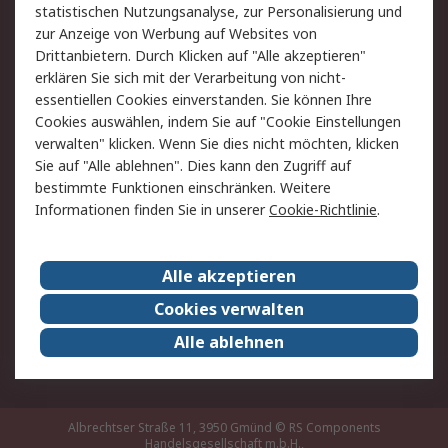
statistischen Nutzungsanalyse, zur Personalisierung und
Hilfe
zur Anzeige von Werbung auf Websites von
Drittanbietern. Durch Klicken auf "Alle akzeptieren"
Rechtliches
erklären Sie sich mit der Verarbeitung von nicht-
essentiellen Cookies einverstanden. Sie können Ihre
RS Verkaufs- und
Datenschutz
Cookies auswählen, indem Sie auf "Cookie Einstellungen
Lieferbedingungen
verwalten" klicken. Wenn Sie dies nicht möchten, klicken
Cookie-Richtlinie
Zahlungsbedingungen
Sie auf "Alle ablehnen". Dies kann den Zugriff auf
Impressum
Webseite Konditionen
bestimmte Funktionen einschränken. Weitere
Informationen finden Sie in unserer
Cookie-Richtlinie
.
Über RS
Alle akzeptieren
Unternehmen
RS weltweit
Karriere bei RS
Nachhaltigkeit
Cookies verwalten
Qualität/Zertifikate
Presse-Center
Alle ablehnen
Event-Center
Albrechtser Straße 11, 3950 Gmünd
© RS Components
Handelsgesellschaft m.b.H.,