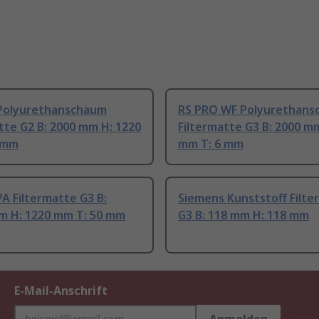
Polyurethanschaum
RS PRO WF Polyurethans
tte G2 B: 2000 mm H: 1220
Filtermatte G3 B: 2000 m
 mm
mm T: 6 mm
A Filtermatte G3 B:
Siemens Kunststoff Filte
m H: 1220 mm T: 50 mm
G3 B: 118 mm H: 118 mm
E-Mail-Anschrift