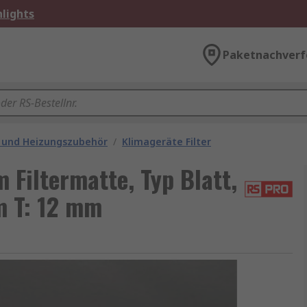
lights
Paketnachverf
 und Heizungszubehör
/
Klimageräte Filter
Filtermatte, Typ Blatt,
 T: 12 mm