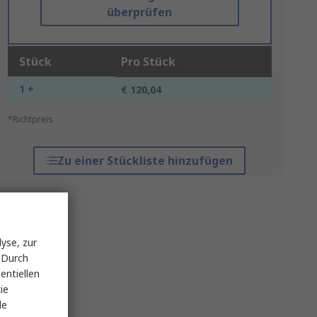
überprüfen
Stück
Pro Stück
1 +
€ 120,04
*Richtpreis
Zu einer Stückliste hinzufügen
yse, zur
 Durch
entiellen
ie
le