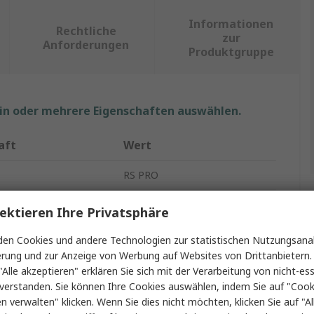
Informationen
Rechtliche
zur
Anforderungen
Produktgruppe
ein oder mehrere Eigenschaften auswählen.
aft
Wert
RS PRO
Blatt
ektieren Ihre Privatsphäre
p
Filtermatte
en Cookies und andere Technologien zur statistischen Nutzungsanal
erung und zur Anzeige von Werbung auf Websites von Drittanbietern.
G3
"Alle akzeptieren" erklären Sie sich mit der Verarbeitung von nicht-ess
verstanden. Sie können Ihre Cookies auswählen, indem Sie auf "Cook
olut
2000mm
en verwalten" klicken. Wenn Sie dies nicht möchten, klicken Sie auf "Al