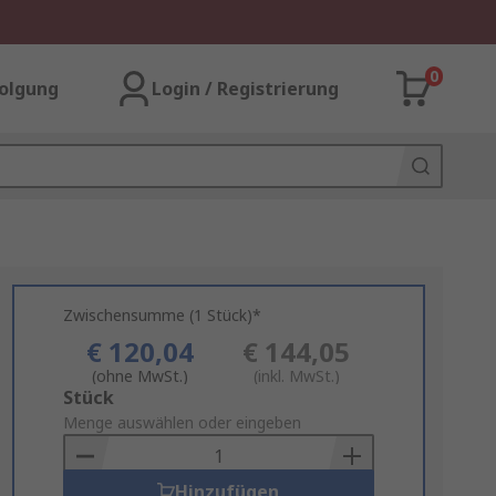
0
olgung
Login / Registrierung
Zwischensumme (1 Stück)*
€ 120,04
€ 144,05
(ohne MwSt.)
(inkl. MwSt.)
Add
Stück
to
Menge auswählen oder eingeben
Basket
Hinzufügen