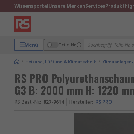
Wissensportal
Unsere Marken
Services
Produkthigh
Menü
Teile-Nr.
/
Heizung, Lüftung & Klimatechnik
/
Klimaanlagen-
RS PRO Polyurethanschaum 
G3 B: 2000 mm H: 1220 mm
RS Best.-Nr.
:
827-9614
Hersteller
:
RS PRO