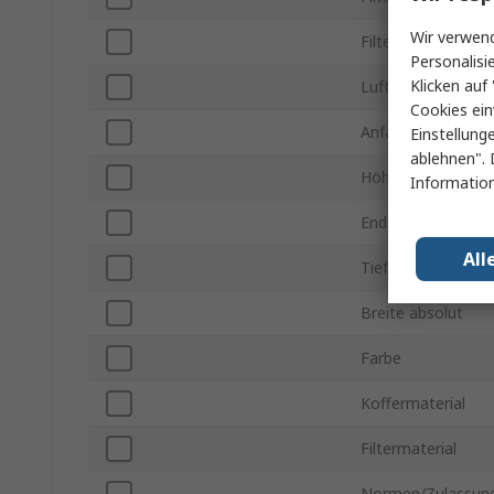
Wir verwend
Filterklasse
Personalisi
Klicken auf 
Luftdurchsatz max
Cookies ein
Anfangsdruckabfal
Einstellung
ablehnen". 
Höhe absolut
Information
Enddruckverlust
All
Tiefe absolut
Breite absolut
Farbe
Koffermaterial
Filtermaterial
Normen/Zulassun