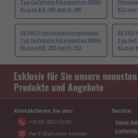
Typ Gefaltete Filterplatten MERV
Filterpl
KLasse 8 B: 495 mm H: 495
622 mm 
RS PRO Polyethylenterephthalat
RS PRO 
Typ Gefaltete Filterplatten MERV
Typ Gefa
KLasse 8 B: 292 mm H: 292
KLasse 8
Exklusiv für Sie unsere neuesten
Produkte und Angebote
Kontaktieren Sie uns:
Service
+43 (0) 2852 53765
Value Ad
Lieferlö
Per E-Mail unter Kontakt