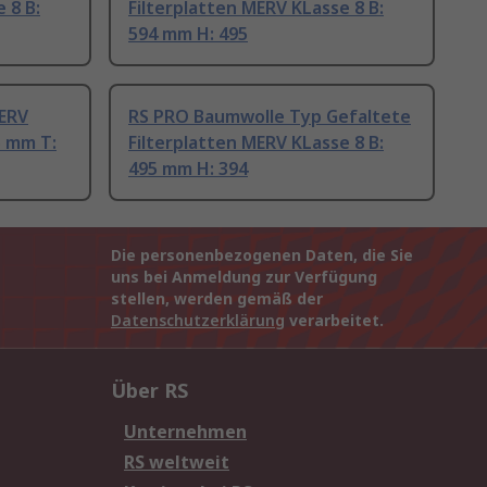
 8 B:
Filterplatten MERV KLasse 8 B:
594 mm H: 495
MERV
RS PRO Baumwolle Typ Gefaltete
5 mm T:
Filterplatten MERV KLasse 8 B:
495 mm H: 394
Die personenbezogenen Daten, die Sie
uns bei Anmeldung zur Verfügung
stellen, werden gemäß der
Datenschutzerklärung
verarbeitet.
Über RS
Unternehmen
RS weltweit