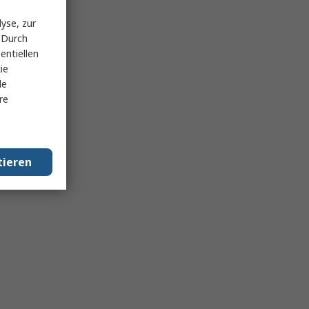
yse, zur
 Durch
entiellen
ie
le
re
tieren