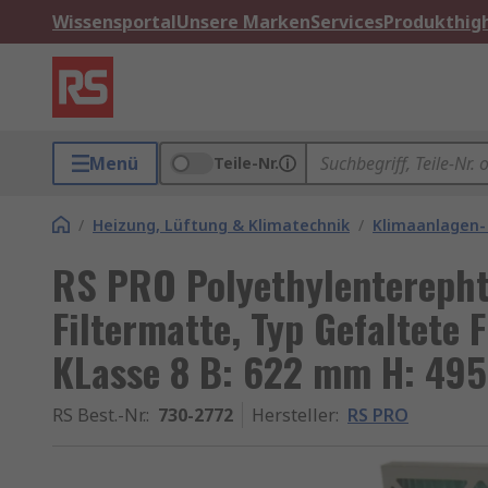
Wissensportal
Unsere Marken
Services
Produkthigh
Menü
Teile-Nr.
/
Heizung, Lüftung & Klimatechnik
/
Klimaanlagen-
RS PRO Polyethylenterepht
Filtermatte, Typ Gefaltete 
KLasse 8 B: 622 mm H: 495
RS Best.-Nr.
:
730-2772
Hersteller
:
RS PRO