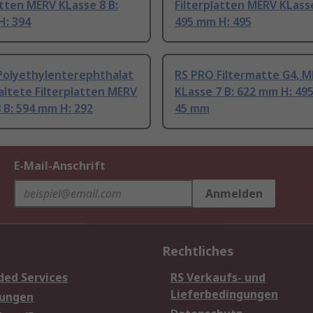
atten MERV KLasse 8 B:
Filterplatten MERV KLasse
H: 394
495 mm H: 495
Polyethylenterephthalat
RS PRO Filtermatte G4, 
ltete Filterplatten MERV
KLasse 7 B: 622 mm H: 49
 B: 594 mm H: 292
45 mm
E-Mail-Anschrift
Anmelden
Rechtliches
ded Services
RS Verkaufs- und
Lieferbedingungen
sungen