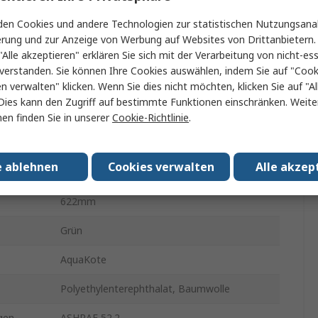
en Cookies und andere Technologien zur statistischen Nutzungsanal
G4
erung und zur Anzeige von Werbung auf Websites von Drittanbietern.
"Alle akzeptieren" erklären Sie sich mit der Verarbeitung von nicht-ess
.
2217m³/h
verstanden. Sie können Ihre Cookies auswählen, indem Sie auf "Cook
l
52Pa
en verwalten" klicken. Wenn Sie dies nicht möchten, klicken Sie auf "Al
Dies kann den Zugriff auf bestimmte Funktionen einschränken. Weite
495mm
en finden Sie in unserer
Cookie-Richtlinie
.
200Pa
e ablehnen
Cookies verwalten
Alle akzep
45mm
622mm
Grün
AquaKote
Polyethylenterephthalat, Baumwolle
gen
ASHRAE 52.2