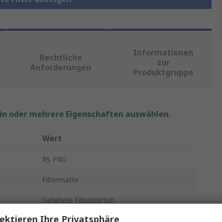
Informationen
Rechtliche
zur
Anforderungen
Produktgruppe
ein oder mehrere Eigenschaften auswählen.
Wert
RS PRO
Filtermatte
Gefaltete Filterplatten
ektieren Ihre Privatsphäre
8