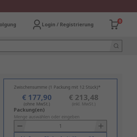
0
olgung
Login / Registrierung
Zwischensumme (1 Packung mit 12 Stück)*
€ 177,90
€ 213,48
(ohne MwSt.)
(inkl. MwSt.)
Add
Packung(en)
to
Menge auswählen oder eingeben
Basket