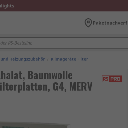
lights
Paketnachverf
 und Heizungszubehör
/
Klimageräte Filter
halat, Baumwolle
Filterplatten, G4, MERV