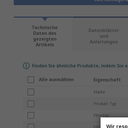
Technische
Datenblätter
Daten des
und
gezeigten
Anleitungen
Artikels
Finden Sie ähnliche Produkte, indem Sie 
Alle auswählen
Eigenschaft
Marke
Produkt Typ
Filtertyp
Wir resp
Filter MERV Klasse