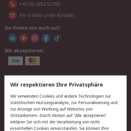
+43 (0) 2852 53765
Per E-Mail unter Kontakt
Sie finden uns auch auf:
Wir akzeptieren:
Service
Wir respektieren Ihre Privatsphäre
Value Added Services
Lieferlösungen
Wir verwenden Cookies und andere Technologien zur
Rücksendung/Entsorgung
Kontakt
statistischen Nutzungsanalyse, zur Personalisierung und
Hilfe
zur Anzeige von Werbung auf Websites von
Drittanbietern. Durch Klicken auf "Alle akzeptieren"
Rechtliches
erklären Sie sich mit der Verarbeitung von nicht-
essentiellen Cookies einverstanden. Sie können Ihre
RS Verkaufs- und
Datenschutz