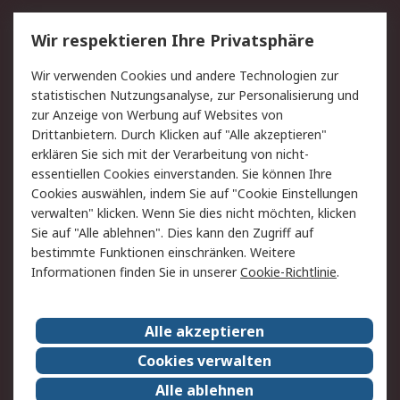
Service
Wir respektieren Ihre Privatsphäre
Value Added Services
Lieferlösungen
Wir verwenden Cookies und andere Technologien zur
Rücksendung/Entsorgung
Kontakt
statistischen Nutzungsanalyse, zur Personalisierung und
Hilfe
zur Anzeige von Werbung auf Websites von
Drittanbietern. Durch Klicken auf "Alle akzeptieren"
Rechtliches
erklären Sie sich mit der Verarbeitung von nicht-
essentiellen Cookies einverstanden. Sie können Ihre
RS Verkaufs- und
Datenschutz
Cookies auswählen, indem Sie auf "Cookie Einstellungen
Lieferbedingungen
verwalten" klicken. Wenn Sie dies nicht möchten, klicken
Cookie-Richtlinie
Zahlungsbedingungen
Sie auf "Alle ablehnen". Dies kann den Zugriff auf
Impressum
Webseite Konditionen
bestimmte Funktionen einschränken. Weitere
Informationen finden Sie in unserer
Cookie-Richtlinie
.
Über RS
Alle akzeptieren
Unternehmen
RS weltweit
Karriere bei RS
Nachhaltigkeit
Cookies verwalten
Qualität/Zertifikate
Presse-Center
Alle ablehnen