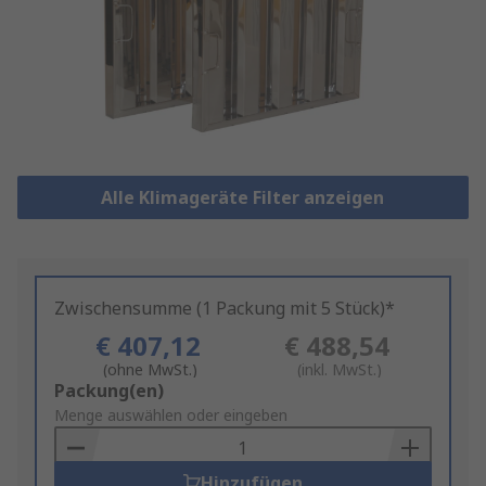
Alle Klimageräte Filter anzeigen
Zwischensumme (1 Packung mit 5 Stück)*
€ 407,12
€ 488,54
(ohne MwSt.)
(inkl. MwSt.)
Add
Packung(en)
to
Menge auswählen oder eingeben
Basket
Hinzufügen