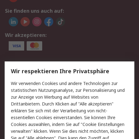
Sie finden uns auch auf:
Wir akzeptieren:
Service
Wir respektieren Ihre Privatsphäre
Value Added Services
Lieferlösungen
Wir verwenden Cookies und andere Technologien zur
Rücksendung/Entsorgung
Kontakt
statistischen Nutzungsanalyse, zur Personalisierung und
Hilfe
zur Anzeige von Werbung auf Websites von
Drittanbietern. Durch Klicken auf "Alle akzeptieren"
Rechtliches
erklären Sie sich mit der Verarbeitung von nicht-
essentiellen Cookies einverstanden. Sie können Ihre
RS Verkaufs- und
Datenschutz
Cookies auswählen, indem Sie auf "Cookie Einstellungen
Lieferbedingungen
verwalten" klicken. Wenn Sie dies nicht möchten, klicken
Cookie-Richtlinie
Zahlungsbedingungen
Sie auf "Alle ablehnen". Dies kann den Zugriff auf