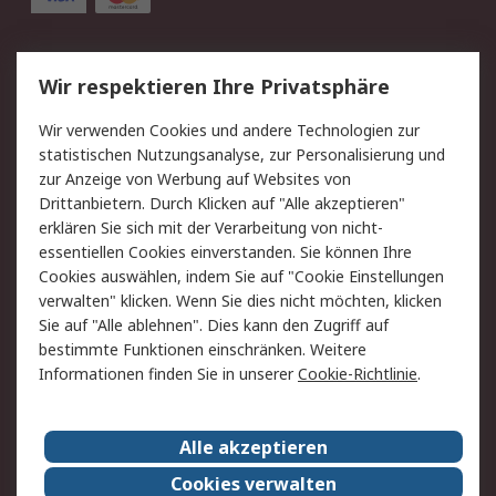
Service
Wir respektieren Ihre Privatsphäre
Value Added Services
Lieferlösungen
Wir verwenden Cookies und andere Technologien zur
Rücksendung/Entsorgung
Kontakt
statistischen Nutzungsanalyse, zur Personalisierung und
Hilfe
zur Anzeige von Werbung auf Websites von
Drittanbietern. Durch Klicken auf "Alle akzeptieren"
Rechtliches
erklären Sie sich mit der Verarbeitung von nicht-
essentiellen Cookies einverstanden. Sie können Ihre
RS Verkaufs- und
Datenschutz
Cookies auswählen, indem Sie auf "Cookie Einstellungen
Lieferbedingungen
verwalten" klicken. Wenn Sie dies nicht möchten, klicken
Cookie-Richtlinie
Zahlungsbedingungen
Sie auf "Alle ablehnen". Dies kann den Zugriff auf
Impressum
Webseite Konditionen
bestimmte Funktionen einschränken. Weitere
Informationen finden Sie in unserer
Cookie-Richtlinie
.
Über RS
Alle akzeptieren
Unternehmen
RS weltweit
Karriere bei RS
Nachhaltigkeit
Cookies verwalten