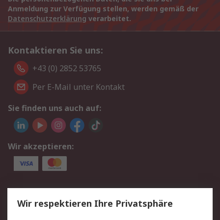
Anmeldung zur Verfügung stellen, werden gemäß der
Datenschutzerklärung
verarbeitet.
Kontaktieren Sie uns:
+43 (0) 2852 53765
Per E-Mail unter Kontakt
Sie finden uns auch auf:
Wir akzeptieren:
Service
Wir respektieren Ihre Privatsphäre
Value Added Services
Lieferlösungen