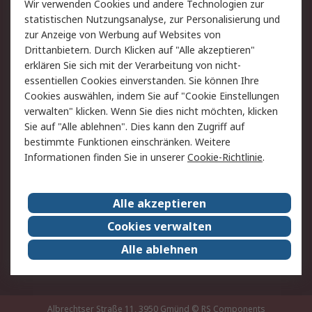
Wir verwenden Cookies und andere Technologien zur
Rücksendung/Entsorgung
Kontakt
statistischen Nutzungsanalyse, zur Personalisierung und
Hilfe
zur Anzeige von Werbung auf Websites von
Drittanbietern. Durch Klicken auf "Alle akzeptieren"
Rechtliches
erklären Sie sich mit der Verarbeitung von nicht-
essentiellen Cookies einverstanden. Sie können Ihre
RS Verkaufs- und
Datenschutz
Cookies auswählen, indem Sie auf "Cookie Einstellungen
Lieferbedingungen
verwalten" klicken. Wenn Sie dies nicht möchten, klicken
Cookie-Richtlinie
Zahlungsbedingungen
Sie auf "Alle ablehnen". Dies kann den Zugriff auf
Impressum
Webseite Konditionen
bestimmte Funktionen einschränken. Weitere
Informationen finden Sie in unserer
Cookie-Richtlinie
.
Über RS
Alle akzeptieren
Unternehmen
RS weltweit
Karriere bei RS
Nachhaltigkeit
Cookies verwalten
Qualität/Zertifikate
Presse-Center
Alle ablehnen
Event-Center
Albrechtser Straße 11, 3950 Gmünd
© RS Components