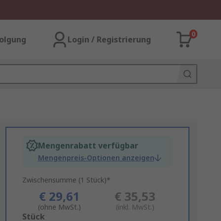
0
olgung
Login / Registrierung
Mengenrabatt verfügbar
Mengenpreis-Optionen anzeigen
Zwischensumme (1 Stück)*
€ 29,61
€ 35,53
(ohne MwSt.)
(inkl. MwSt.)
Add
Stück