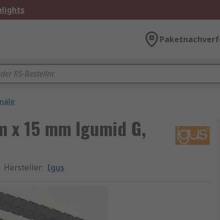
lights
Paketnachverf
näle
m x 15 mm Igumid G,
Hersteller
:
Igus