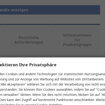
kanäle anzeigen
Informationen
Rechtliche
zur
Anforderungen
Produktgruppe
ein oder mehrere Eigenschaften auswählen.
ektieren Ihre Privatsphäre
en Cookies und andere Technologien zur statistischen Nutzungsanal
nschaft
Wert
erung und zur Anzeige von Werbung auf Websites von Drittanbietern.
"Alle akzeptieren" erklären Sie sich mit der Verarbeitung von nicht-ess
Igus
verstanden. Sie können Ihre Cookies auswählen, indem Sie auf "Cook
en verwalten" klicken. Wenn Sie dies nicht möchten, klicken Sie auf "Al
47mm
Dies kann den Zugriff auf bestimmte Funktionen einschränken. Weite
en finden Sie in unserer
Cookie-Richtlinie
.
kt Typ
Kabelkanal