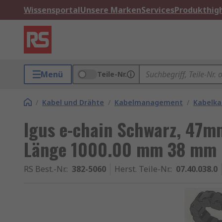
Wissensportal
Unsere Marken
Services
Produkthigh
Menü
Teile-Nr.
/
Kabel und Drähte
/
Kabelmanagement
/
Kabelka
Igus e-chain Schwarz, 47m
Länge 1000.00 mm 38 mm
RS Best.-Nr.
:
382-5060
Herst. Teile-Nr.
:
07.40.038.0