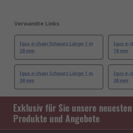
Verwandte Links
Igus e-chain Schwarz Länge 1 m
Igus e-c
28 mm
18 mm
Igus e-chain Schwarz Länge 1 m
Igus e-c
38 mm
38 mm
Exklusiv für Sie unsere neuesten
Produkte und Angebote