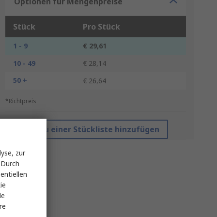
Optionen für Mengenpreise
Stück
Pro Stück
1 - 9
€ 29,61
10 - 49
€ 28,14
50 +
€ 26,64
*Richtpreis
Zu einer Stückliste hinzufügen
yse, zur
 Durch
entiellen
ie
le
re