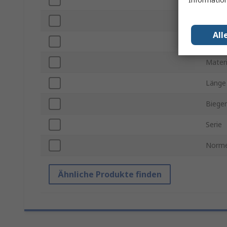
Tiefe
All
Farbe
Materi
Länge
Bieger
Serie
Norme
Ähnliche Produkte finden