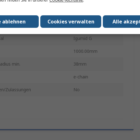
15mm
e ablehnen
Cookies verwalten
Alle akzep
Schwarz
al
Igumid G
1000.00mm
adius min.
38mm
e-chain
n/Zulassungen
No