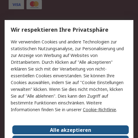
Service
Wir respektieren Ihre Privatsphäre
Value Added Services
Lieferlösungen
Wir verwenden Cookies und andere Technologien zur
Rücksendung/Entsorgung
Kontakt
statistischen Nutzungsanalyse, zur Personalisierung und
Hilfe
zur Anzeige von Werbung auf Websites von
Drittanbietern. Durch Klicken auf "Alle akzeptieren"
Rechtliches
erklären Sie sich mit der Verarbeitung von nicht-
essentiellen Cookies einverstanden. Sie können Ihre
RS Verkaufs- und
Datenschutz
Cookies auswählen, indem Sie auf "Cookie Einstellungen
Lieferbedingungen
verwalten" klicken. Wenn Sie dies nicht möchten, klicken
Cookie-Richtlinie
Zahlungsbedingungen
Sie auf "Alle ablehnen". Dies kann den Zugriff auf
Impressum
Webseite Konditionen
bestimmte Funktionen einschränken. Weitere
Informationen finden Sie in unserer
Cookie-Richtlinie
.
Über RS
Alle akzeptieren
Unternehmen
RS weltweit