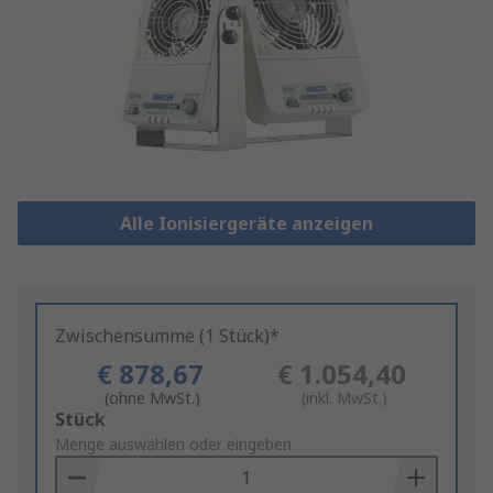
Alle Ionisiergeräte anzeigen
Zwischensumme (1 Stück)*
€ 878,67
€ 1.054,40
(ohne MwSt.)
(inkl. MwSt.)
Add
Stück
to
Menge auswählen oder eingeben
Basket