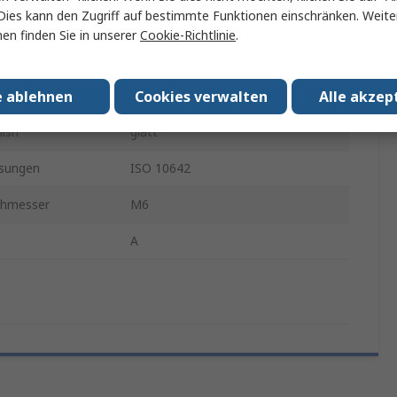
Dies kann den Zugriff auf bestimmte Funktionen einschränken. Weite
Innensechskant Senkkopf
en finden Sie in unserer
Cookie-Richtlinie
.
Edelstahl
e ablehnen
Cookies verwalten
Alle akzep
Sechskant
nish
glatt
sungen
ISO 10642
chmesser
M6
A