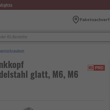
lights
Paketnachverf
kantschrauben
nkkopf
elstahl glatt, M6, M6