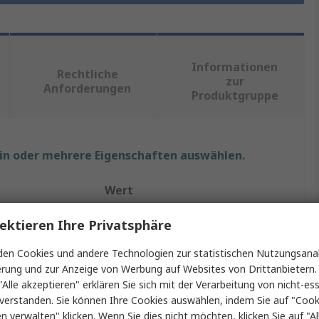
Informationen
Rechtliche
zur
Anforderungen
Produktgruppe
ein oder mehrere Eigenschaften auswählen.
Wert
RS PRO
ektieren Ihre Privatsphäre
Innensechskantschraube
en Cookies und andere Technologien zur statistischen Nutzungsanal
erung und zur Anzeige von Werbung auf Websites von Drittanbietern.
M6
"Alle akzeptieren" erklären Sie sich mit der Verarbeitung von nicht-ess
verstanden. Sie können Ihre Cookies auswählen, indem Sie auf "Cook
40mm
en verwalten" klicken. Wenn Sie dies nicht möchten, klicken Sie auf "Al