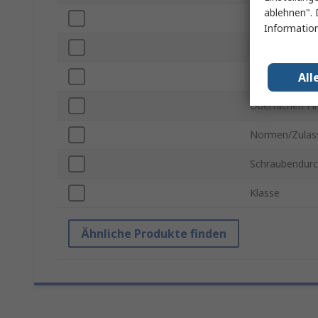
ablehnen". 
Kopfform
Information
Material
All
Regelungsart
Oberfächen Fi
Normen/Zulas
Schraubendur
Klasse
Ähnliche Produkte finden