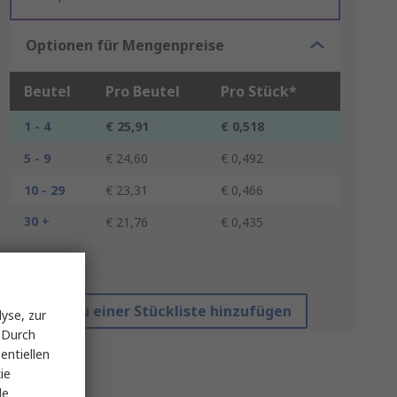
Optionen für Mengenpreise
Beutel
Pro Beutel
Pro Stück*
1 - 4
€ 25,91
€ 0,518
5 - 9
€ 24,60
€ 0,492
10 - 29
€ 23,31
€ 0,466
30 +
€ 21,76
€ 0,435
*Richtpreis
Zu einer Stückliste hinzufügen
yse, zur
 Durch
entiellen
ie
le