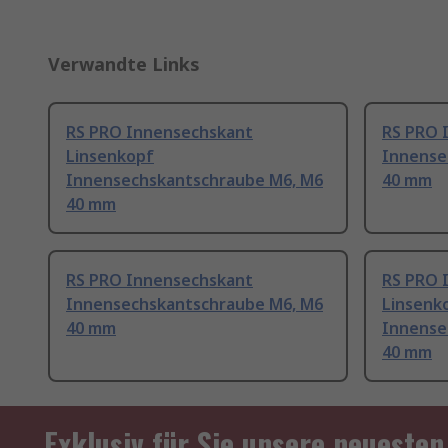
Verwandte Links
RS PRO Innensechskant
RS PRO 
Linsenkopf
Innense
Innensechskantschraube M6, M6
40 mm
40 mm
RS PRO Innensechskant
RS PRO 
Innensechskantschraube M6, M6
Linsenk
40 mm
Innense
40 mm
Exklusiv für Sie unsere neuesten