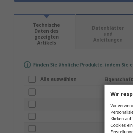
Technische
Datenblätter
Daten des
und
gezeigten
Anleitungen
Artikels
Finden Sie ähnliche Produkte, indem Sie 
Alle auswählen
Eigenschaft
Marke
Wir resp
Produkt Typ
Wir verwend
Personalisi
Gewinde
Klicken auf 
Cookies ein
Länge
Einstellung