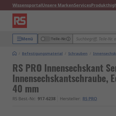
Wissensportal
Unsere Marken
Services
Produkthigh
Menü
Teile-Nr.
/
Befestigungsmaterial
/
Schrauben
/
Innensechs
RS PRO Innensechskant Se
Innensechskantschraube, Ed
40 mm
RS Best.-Nr.
:
917-6238
Hersteller
:
RS PRO