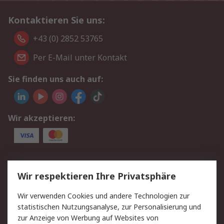
Kontaktieren Sie uns:
+43 (0) 2852 53765
Per E-Mail unter Kontakt
Sie finden uns auch auf:
Wir akzeptieren:
Service
Wir respektieren Ihre Privatsphäre
Value Added Services
Lieferlösungen
Wir verwenden Cookies und andere Technologien zur
Rücksendung/Entsorgung
Kontakt
statistischen Nutzungsanalyse, zur Personalisierung und
Hilfe
zur Anzeige von Werbung auf Websites von