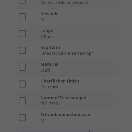
Innensechskantschraube
Gewinde
M4
Länge
12mm
Kopfform
Innensechskant Linsenkopf
Material
Stahl
Oberfächen Finish
Glanzzink
Normen/Zulassungen
ISO 7380
Schraubendurchmesser
M4