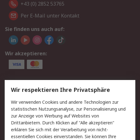
+43 (0) 2852 53765
Per E-Mail unter Kontakt
Sie finden uns auch auf:
Wir akzeptieren:
Service
Wir respektieren Ihre Privatsphäre
Value Added Services
Lieferlösungen
Wir verwenden Cookies und andere Technologien zur
Rücksendung/Entsorgung
Kontakt
statistischen Nutzungsanalyse, zur Personalisierung und
Hilfe
zur Anzeige von Werbung auf Websites von
Drittanbietern. Durch Klicken auf "Alle akzeptieren"
Rechtliches
erklären Sie sich mit der Verarbeitung von nicht-
essentiellen Cookies einverstanden. Sie können Ihre
RS Verkaufs- und
Datenschutz