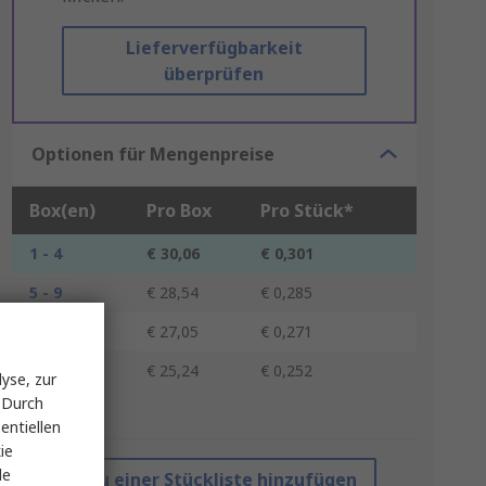
Lieferverfügbarkeit
überprüfen
Optionen für Mengenpreise
Box(en)
Pro Box
Pro Stück*
1 - 4
€ 30,06
€ 0,301
5 - 9
€ 28,54
€ 0,285
10 - 29
€ 27,05
€ 0,271
30 +
€ 25,24
€ 0,252
yse, zur
 Durch
*Richtpreis
entiellen
ie
le
Zu einer Stückliste hinzufügen