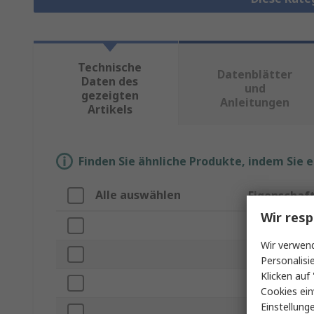
Technische
Datenblätter
Daten des
und
gezeigten
Anleitungen
Artikels
Finden Sie ähnliche Produkte, indem Sie 
Alle auswählen
Eigenschaf
Wir resp
Marke
Wir verwend
Produkt Typ
Personalisi
Klicken auf 
Gewinde
Cookies ein
Einstellung
Länge