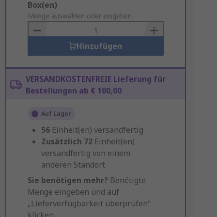
Add
Box(en)
to
Menge auswählen oder eingeben
Basket
Hinzufügen
VERSANDKOSTENFREIE Lieferung für
Bestellungen ab € 100,00
Auf Lager
56
Einheit(en) versandfertig
Zusätzlich
72
Einheit(en)
versandfertig von einem
anderen Standort
Sie benötigen mehr?
Benötigte
Menge eingeben und auf
„Lieferverfügbarkeit überprüfen“
klicken.