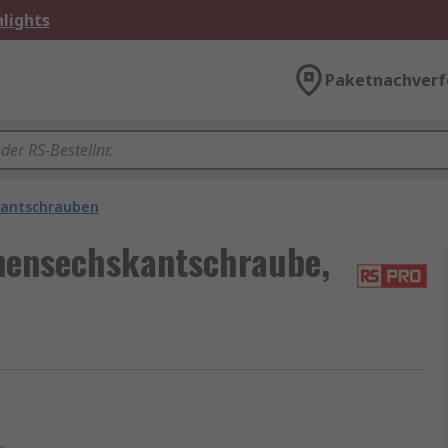
lights
Paketnachverf
kantschrauben
nensechskantschraube,