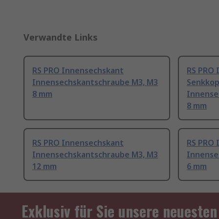
Verwandte Links
RS PRO Innensechskant
RS PRO 
Innensechskantschraube M3, M3
Senkkop
8 mm
Innense
8 mm
RS PRO Innensechskant
RS PRO 
Innensechskantschraube M3, M3
Innense
12 mm
6 mm
Exklusiv für Sie unsere neuesten