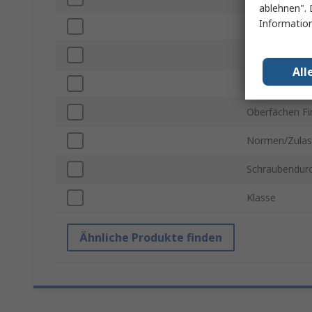
ablehnen". 
Information
Kopfform
Regelungsart
All
Material
Oberfächen Fi
Normen/Zulas
Schraubendur
Klasse
Ähnliche Produkte finden