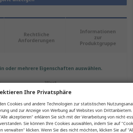
Informationen
Rechtliche
zur
Anforderungen
Produktgruppe
ein oder mehrere Eigenschaften auswählen.
t
Wert
ektieren Ihre Privatsphäre
RS PRO
en Cookies und andere Technologien zur statistischen Nutzungsanal
Innensechskantschraube
erung und zur Anzeige von Werbung auf Websites von Drittanbietern.
"Alle akzeptieren" erklären Sie sich mit der Verarbeitung von nicht-ess
M3
verstanden. Sie können Ihre Cookies auswählen, indem Sie auf "Cook
en verwalten" klicken. Wenn Sie dies nicht möchten, klicken Sie auf "Al
8mm