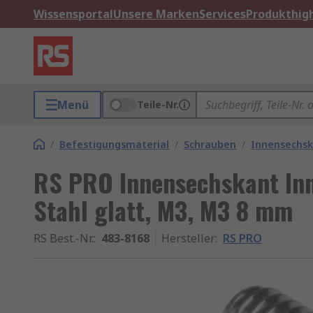
Wissensportal
Unsere Marken
Services
Produkthigh
Menü
Teile-Nr.
/
Befestigungsmaterial
/
Schrauben
/
Innensechs
RS PRO Innensechskant In
Stahl glatt, M3, M3 8 mm
RS Best.-Nr.
:
483-8168
Hersteller
:
RS PRO