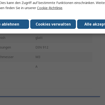
Dies kann den Zugriff auf bestimmte Funktionen einschränken. Weite
en finden Sie in unserer
Cookie-Richtlinie
.
Innensechskant
Innensechskant
e ablehnen
Cookies verwalten
Alle akzep
Stahl
nish
glatt
sungen
DIN 912
chmesser
M3
A