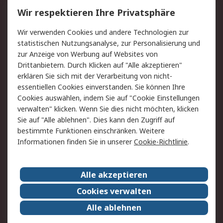
Service
Wir respektieren Ihre Privatsphäre
Value Added Services
Lieferlösungen
Wir verwenden Cookies und andere Technologien zur
Rücksendung/Entsorgung
Kontakt
statistischen Nutzungsanalyse, zur Personalisierung und
Hilfe
zur Anzeige von Werbung auf Websites von
Drittanbietern. Durch Klicken auf "Alle akzeptieren"
Rechtliches
erklären Sie sich mit der Verarbeitung von nicht-
essentiellen Cookies einverstanden. Sie können Ihre
RS Verkaufs- und
Datenschutz
Cookies auswählen, indem Sie auf "Cookie Einstellungen
Lieferbedingungen
verwalten" klicken. Wenn Sie dies nicht möchten, klicken
Cookie-Richtlinie
Zahlungsbedingungen
Sie auf "Alle ablehnen". Dies kann den Zugriff auf
Impressum
Webseite Konditionen
bestimmte Funktionen einschränken. Weitere
Informationen finden Sie in unserer
Cookie-Richtlinie
.
Über RS
Alle akzeptieren
Unternehmen
RS weltweit
Karriere bei RS
Nachhaltigkeit
Cookies verwalten
Qualität/Zertifikate
Presse-Center
Alle ablehnen
Event-Center